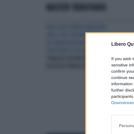
MASTER TRIBUTARIO
PARLA ALESSANDRO AMITRANO
(M5S) CHE È INTERVENUTO
ALL’INAUGURAZIONE DEL MASTER
Libero Qu
TRIBUTARIO DI AGGIORNAMENTO
"DIALOGO COSTRUTTIVO TRA
If you wish 
sensitive in
POLITICA E PROFESSIONISTI"
confirm you
continue se
information 
further disc
participants
Downstream 
Persona