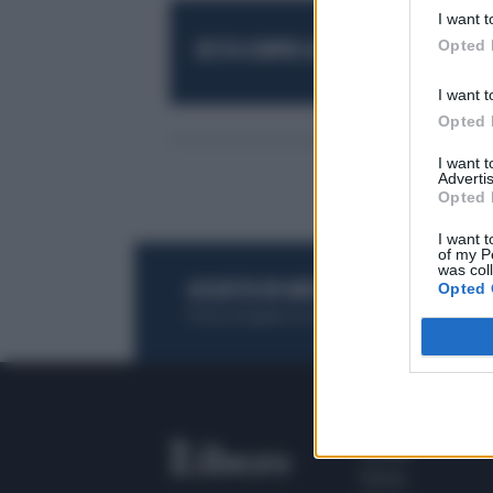
I want t
Opted 
RESTA SEMPRE AGGIORNATO
UNISCITI AL
I want t
Opted 
I want 
Advertis
Opted 
I want t
of my P
was col
Opted 
ACQUISTA UN ABBONAMENTO
OTTIENI DEI
Potrai sfogliare la rivista online, leggere tutt
SEZIONI
Home