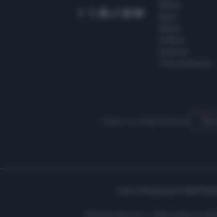
Meteo
Sport
Milano
Politica
Giustizia
Terra promessa
Seguici su Google Discover
S
Libero Shopping
Contatti
Pubbl
Editoriale Libero S.r.l. - Sede Legale: Via d