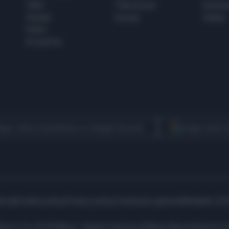
Italia
Televisione
beness
Europa
Gossip
Salute
Esteri
Economia
egui Libero Quotidiano su Google Discover
Scegli Libero
icità
Cookie policy
Privacy policy
Condizioni generali
Modello 231
ell’Aprica 18, 20158 Milano - Registro Imprese di Milano Monza Brianza Lod