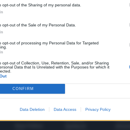
o opt-out of the Sharing of my personal data.
In
LA COMMUNITY
o opt-out of the Sale of my Personal Data.
In
to opt-out of processing my Personal Data for Targeted
ing.
1
In
o opt-out of Collection, Use, Retention, Sale, and/or Sharing
ersonal Data that Is Unrelated with the Purposes for which it
lected.
Out
 SUPER VANTAGGI
S
e le edizioni locali, ricevere a casa il giornale cartaceo
CONFIRM
Data Deletion
Data Access
Privacy Policy
SPETTACOLI
SCIENZA
Rissa Politica
Spettacoli
Alimen