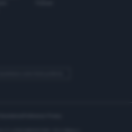
ere
Podcast
 Quotidiano come fonte preferita
Assistenza
Preferenze Privacy
i: C.F. e P.IVA 06823221004 - R.E.A. Milano n.