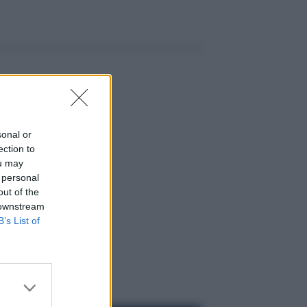
sonal or
ection to
ou may
 personal
out of the
 downstream
B’s List of