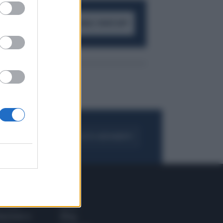
ACCEDI AL CANALE WHATSAPP
FOGLIA IL GIORNALE
ACQUISTA ABBONAMENTO
 E TECH
ALTRO
tazione e
Blog