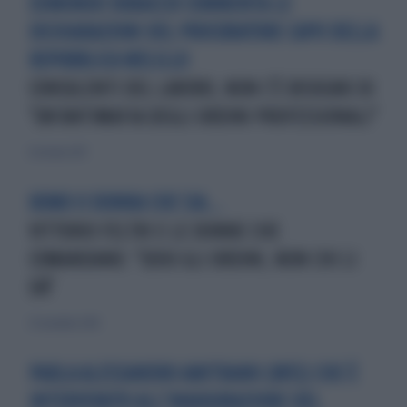
EDMONDO DURACCIO COMMENTA LE
DICHIARAZIONI DEL PROCURATORE CAPO DELLA
REPUBBLICA MELILLO
CONSULENTI DEL LAVORO, NON C'È BISOGNO DI
"UN’ANTIMAFIA DEGLI ORDINI PROFESSIONALI"
8 ottobre 2017
UOMO O DONNA CHE SIA...
VITTORIO FELTRI E LE DONNE CHE
COMANDANO: "ODIO GLI ORDINI, NON CHI LI
DÀ"
25 novembre 2018
PARLA ALESSANDRO AMITRANO (M5S) CHE È
INTERVENUTO ALL’INAUGURAZIONE DEL