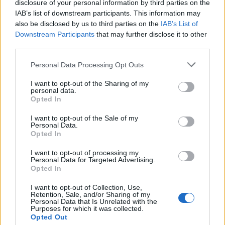
Seguici su Google Discover
disclosure of your personal information by third parties on the
IAB’s list of downstream participants. This information may
Segui Libero Quotidiano su Google Discover
also be disclosed by us to third parties on the
IAB’s List of
Scegli Libero Quotidiano come fonte preferita
Downstream Participants
that may further disclose it to other
third parties.
SEZIONI
Personal Data Processing Opt Outs
I want to opt-out of the Sharing of my
SPETTACOLI
personal data.
Opted In
SCIENZA E TECH
I want to opt-out of the Sale of my
Personal Data.
Opted In
ALTRO
I want to opt-out of processing my
Personal Data for Targeted Advertising.
Opted In
I want to opt-out of Collection, Use,
Retention, Sale, and/or Sharing of my
Personal Data that Is Unrelated with the
Purposes for which it was collected.
Libero Shopping
Contatti
Pubblicità
Cookie policy
Privacy policy
Opted Out
Condizioni generali
Modello 231
Assistenza
Preferenze Privacy