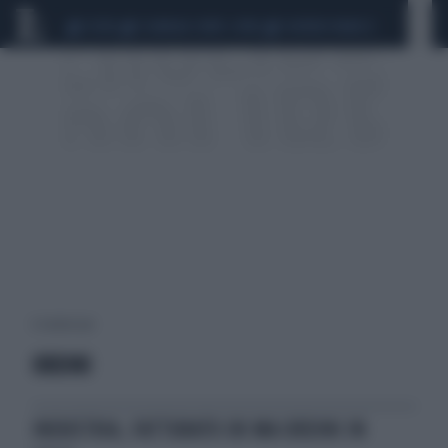
CEUTA
SCANDALO CONTE-COVID
SIGFRIDO RANUCCI
6 risultati per:
ORDINI
INDUSTRIA, FATTURATO OK MA ORDINI IN