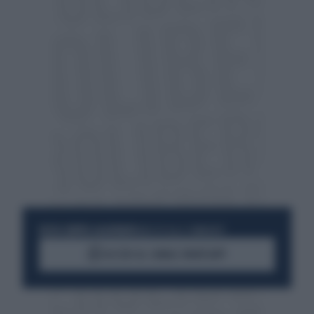
RESTA SEMPRE AGGIORNATO
UNISCITI ALLA COMMUNITY
ACCEDI AL CANALE WHATSAPP