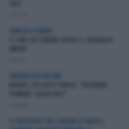
CALO
19 marzo 2010
L'AMICO A 4 ZAMPE
IL CANE CHE SEMBRA CAPIRE IL LINGUAGGIO
UMANO
5 aprile 2014
GUERRIGLIA A MILANO
NOEXPO, POLIZIOTTI FURIOSI: "POTEVAMO
FERMARE I BLACK BLOC"
10 maggio 2015
IL PRESIDENTE DELL'ORDINE DI NAPOLI,