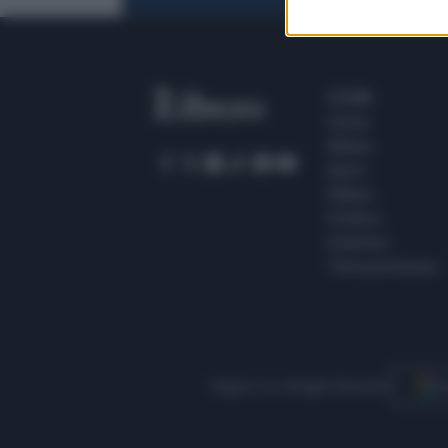
SEZIONI
Home
Meteo
Sport
Milano
Politica
Giustizia
Terra promessa
Seguici su Google Discover
S