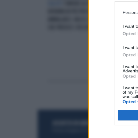
SALUTE
TUMORE AL POLMONE,
UN'ARMA IN PIÙ PER NON
Persona
AMMALARSI: NASCE LA DIAGNOSI
I want t
CHE PREDICE I RISCHI, COME
Opted 
I want t
Opted 
I want 
Advertis
Opted 
I want t
of my P
was col
Opted 
ACQUISTA UN ABBONAMENTO
OTTIENI DEI
Potrai sfogliare la rivista online, leggere tutt