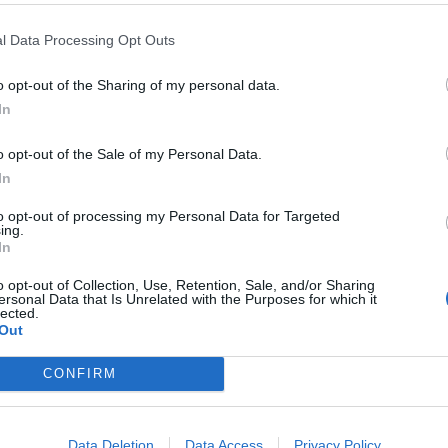
l Data Processing Opt Outs
o opt-out of the Sharing of my personal data.
In
o opt-out of the Sale of my Personal Data.
In
to opt-out of processing my Personal Data for Targeted
ing.
In
o opt-out of Collection, Use, Retention, Sale, and/or Sharing
ersonal Data that Is Unrelated with the Purposes for which it
1
lected.
Out
CONFIRM
 SUPER VANTAGGI
S
e le edizioni locali, ricevere a casa il giornale cartaceo
Data Deletion
Data Access
Privacy Policy