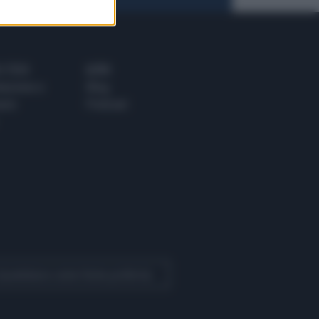
 E TECH
ALTRO
tazione e
Blog
ere
Podcast
 Quotidiano come fonte preferita