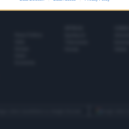
SPETTACOLI
SCIENZA
Rissa Politica
Spettacoli
Alimen
Italia
Televisione
beness
Europa
Gossip
Salute
Esteri
Economia
egui Libero Quotidiano su Google Discover
Scegli Libero