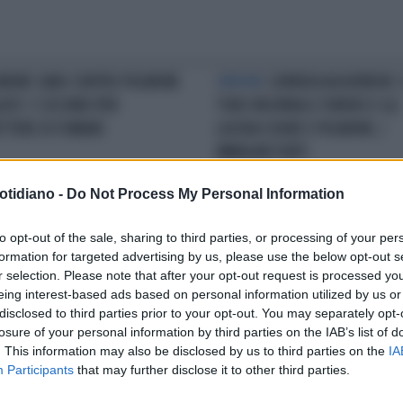
MONE SANO CONTRO POLMONE
ORRORE
CORRIDA HA HORROR: 
ATO: 5 SECONDI PER
TORO INCORNA IL TORERO E GLI
TTERE DI FUMARE
LACERA CUORE E POLMONE /
IMMAGINI FORTI
otidiano -
Do Not Process My Personal Information
CLAMOROSO CASO
TOSSISCE,
PREVALENCE OF MALNUTRITION 
to opt-out of the sale, sharing to third parties, or processing of your per
 DIAGNOSTICANO UN TUMORE:
ONCOLOGY
TUMORE: UN PAZIEN
formation for targeted advertising by us, please use the below opt-out s
PRESA: COSA AVEVA DAVVERO
SU CINQUENON LO SUPERA PER
r selection. Please note that after your opt-out request is processed y
 POLMONI / GUARDA
MALNUTRITO
eing interest-based ads based on personal information utilized by us or
disclosed to third parties prior to your opt-out. You may separately opt-
losure of your personal information by third parties on the IAB’s list of
LA COMMUNITY
. This information may also be disclosed by us to third parties on the
IA
Participants
that may further disclose it to other third parties.