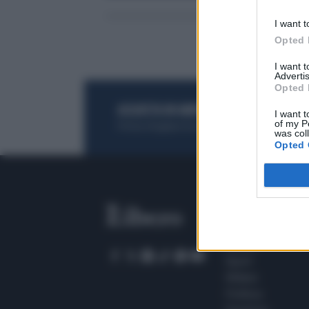
I want t
Opted 
I want 
Advertis
Opted 
ACQUISTA UN ABBONAMENTO
OTTIENI DEI
I want t
of my P
Potrai sfogliare la rivista online, leggere tutt
was col
Opted 
SEZIONI
Home
Meteo
Sport
Milano
Politica