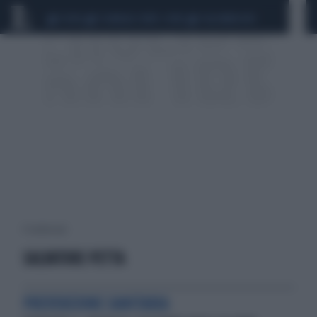
CEUTA
SCANDALO CONTE-COVID
CALCIOMERCATO
4 risultati per:
SALVATORE PETTA
PREVENZIONE SANITARIA