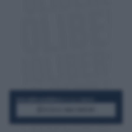
RESTA SEMPRE AGGIORNATO
UNISCITI ALLA COMMUNITY
ACCEDI AL CANALE WHATSAPP