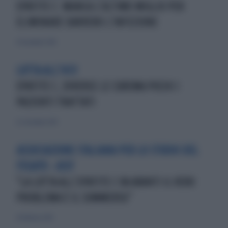
EPATITE C: MANCA L’ULTIMO MIGLIO PER
ELIMINARE DAVVERO L’INFEZIONE
30 novembre 2018
LOTTA ALL’HCV
EPATITE C, DIVERSE LE CUREMA POCHI I
PAZIENTI TRATTATI
22 settembre 2019
ASSOCIAZIONE ITALIANA PER LO STUDIO DEL
FEGATO - AISF
"LA LOTTA ALL’EPATITE C VA AVANTI IL VERO
PROBLEMA È IL SOMMERSO”
24 febbraio 2019