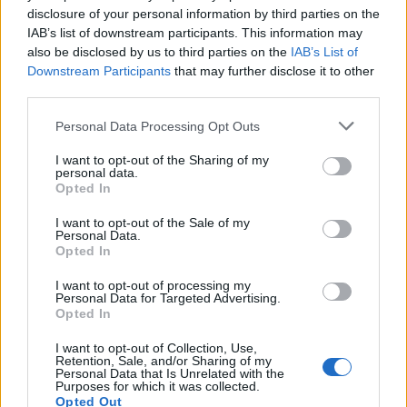
Seguici su Google Discover
disclosure of your personal information by third parties on the
IAB’s list of downstream participants. This information may
Segui Libero Quotidiano su Google Discover
also be disclosed by us to third parties on the
IAB’s List of
Scegli Libero Quotidiano come fonte preferita
Downstream Participants
that may further disclose it to other
third parties.
SEZIONI
Personal Data Processing Opt Outs
I want to opt-out of the Sharing of my
SPETTACOLI
personal data.
Opted In
SCIENZA E TECH
I want to opt-out of the Sale of my
Personal Data.
Opted In
ALTRO
I want to opt-out of processing my
Personal Data for Targeted Advertising.
Opted In
I want to opt-out of Collection, Use,
Retention, Sale, and/or Sharing of my
Personal Data that Is Unrelated with the
Purposes for which it was collected.
Libero Shopping
Contatti
Pubblicità
Cookie policy
Privacy policy
Opted Out