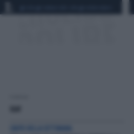
CEUTA
SCANDALO CONTE-COVID
SIGFRIDO RANUCCI
4 risultati per:
SEAT
L'AUTO DELLA SETTIMANA