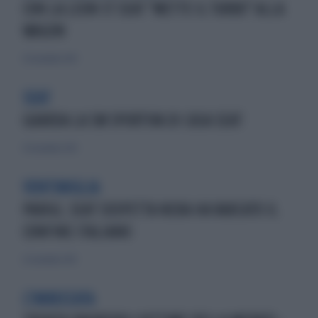
CON LA LEON ST SEAT "METTE IL TURBO" ALLA
WAGON
30 novembre 2013
SEAT
GUARDA LA SW SPORTIVA DI CASA SEAT
30 novembre 2013
VENTIMIGLIA
PARIGI, SEAT SOSPETTA NERA HA VARCATO IL
CONFINE ITALIANO
22 novembre 2015
L'IMBECCATA