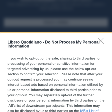
Potrai sfogliare la rivista online, leggere tutte le edizioni locali, ricevere a
casa il giornale cartaceo
SFOGLIA IL GIORNALE
ACQUISTA ABBONAMENTO
Libero Quotidiano -
Do Not Process My Personal
Information
If you wish to opt-out of the sale, sharing to third parties, or
processing of your personal or sensitive information for
targeted advertising by us, please use the below opt-out
section to confirm your selection. Please note that after your
opt-out request is processed you may continue seeing
interest-based ads based on personal information utilized by
us or personal information disclosed to third parties prior to
your opt-out. You may separately opt-out of the further
Seguici su Google Discover
disclosure of your personal information by third parties on the
IAB’s list of downstream participants. This information may
Segui Libero Quotidiano su Google Discover
also be disclosed by us to third parties on the
IAB’s List of