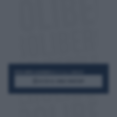
RESTA SEMPRE AGGIORNATO
UNISCITI ALLA COMMUNITY
ACCEDI AL CANALE WHATSAPP