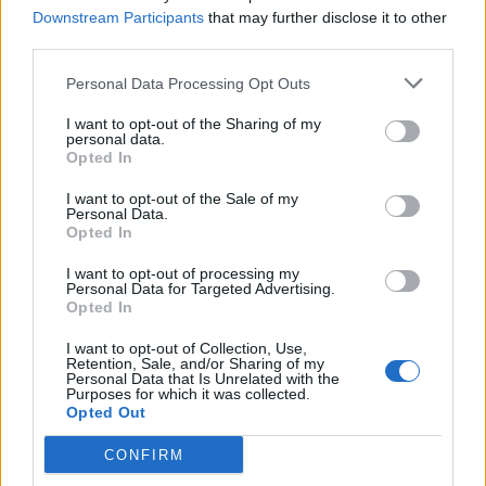
Scegli Libero Quotidiano come fonte preferita
Downstream Participants
that may further disclose it to other
third parties.
SEZIONI
Personal Data Processing Opt Outs
I want to opt-out of the Sharing of my
SPETTACOLI
personal data.
Opted In
SCIENZA E TECH
I want to opt-out of the Sale of my
Personal Data.
Opted In
ALTRO
I want to opt-out of processing my
Personal Data for Targeted Advertising.
Opted In
I want to opt-out of Collection, Use,
Retention, Sale, and/or Sharing of my
Personal Data that Is Unrelated with the
Purposes for which it was collected.
Libero Shopping
Contatti
Pubblicità
Cookie policy
Privacy policy
Opted Out
Condizioni generali
Modello 231
Assistenza
Preferenze Privacy
CONFIRM
Editoriale Libero S.r.l. - Sede Legale: Via dell’Aprica 18, 20158 Milano -