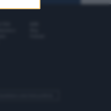
 E TECH
ALTRO
tazione e
Blog
ere
Podcast
 Quotidiano come fonte preferita