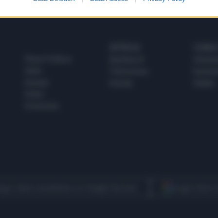
SPETTACOLI
SCIENZA
Rissa Politica
Spettacoli
Alimen
Italia
Televisione
beness
Europa
Gossip
Salute
Esteri
Economia
egui Libero Quotidiano su Google Discover
Scegli Libero