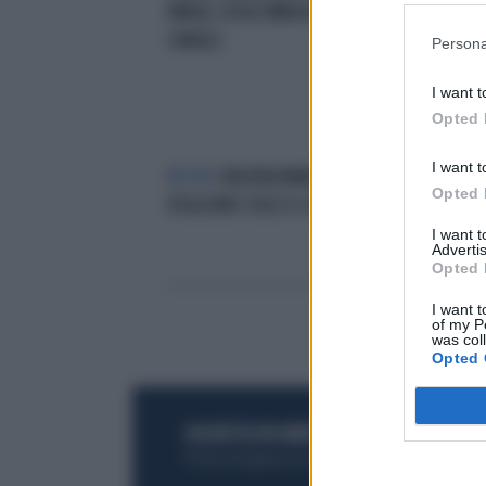
PARIGI, KYLIE MINOGUE PER
CIB
CAVALLI
MOD
Persona
I want t
Opted 
I want t
BECHIS
VALERIA MARINI,
UN 
Opted 
VOGLIONO SOLO IL SUO LATO B
AQU
INI
I want 
Advertis
Opted 
I want t
of my P
was col
Opted 
ACQUISTA UN ABBONAMENTO
OTTIENI DEI
Potrai sfogliare la rivista online, leggere tutt