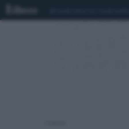
CEUTA
SCANDALO CONTE-COVID
CALCIOMER
67 risultati per: