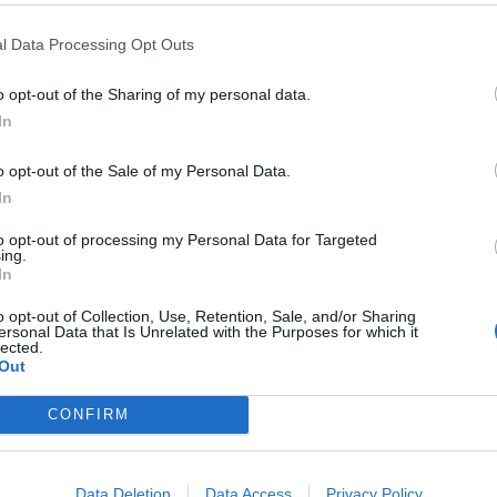
O SANO ALLE SFILATE DELLA
SINDACO FASHION
IL
A MILANESE
PREZZEMOLINO RENZI
l Data Processing Opt Outs
AUTOINVITATO ALLE SFILATE DI
o opt-out of the Sharing of my personal data.
ARMANI
In
o opt-out of the Sale of my Personal Data.
SUCCESSO TARGATO ITALIA
HOT
ELETTA IN BRASILE LA MISS
In
ILANO E RIMONDI, GLI
BUMBUM 2015: SFILATE IN BIKIN
MITABILI DELLA MODA
MINIMALI
to opt-out of processing my Personal Data for Targeted
ing.
In
o opt-out of Collection, Use, Retention, Sale, and/or Sharing
ersonal Data that Is Unrelated with the Purposes for which it
1
2
3
4
5
lected.
Out
CONFIRM
 SUPER VANTAGGI
S
e le edizioni locali, ricevere a casa il giornale cartaceo
Data Deletion
Data Access
Privacy Policy