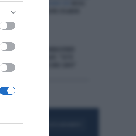
PERDE I VELI MA NON I VIZI
NICOLE
MINETTIPRONTA PER SFILAREIN
INTIMO
IN PASSERELLA
MARA VENIER
I
SMONTA LE SFILATE: "TUTTE
TAGLIE 38... IO SONO CURVY"
FOGLIA IL GIORNALE
ACQUISTA ABBONAMENTO