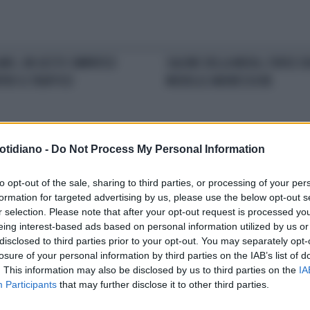
ANO, UN GESTO SIMPATICO
SALONE DELLA MODA, FORSE D
TRO IL TRAFFICO
MODELLE ANORESSICHE
otidiano -
Do Not Process My Personal Information
IGI, LA MAGIA DI UNGARO
PARIGI, UNA 'STELLA' IN
to opt-out of the sale, sharing to third parties, or processing of your per
PASSERELLA
formation for targeted advertising by us, please use the below opt-out s
r selection. Please note that after your opt-out request is processed y
eing interest-based ads based on personal information utilized by us or
disclosed to third parties prior to your opt-out. You may separately opt-
losure of your personal information by third parties on the IAB’s list of
LA COMMUNITY
. This information may also be disclosed by us to third parties on the
IA
Participants
that may further disclose it to other third parties.