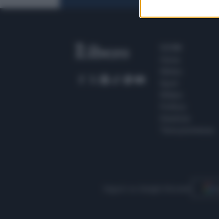
SEZIONI
Home
Meteo
Sport
Milano
Politica
Giustizia
Terra promessa
Seguici su Google Discover
S