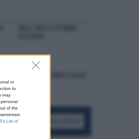
UE
PARIGI, PARTE LA SETTIMANA
DELLA MODA
PARIGI, TERZO GIORNO DI SFILATE
sonal or
ection to
ou may
 personal
out of the
 downstream
B’s List of
ACCEDI AL CANALE WHATSAPP