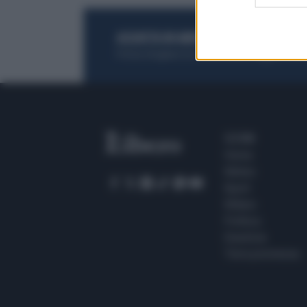
ACQUISTA UN ABBONAMENTO
OTTIENI DEI
Potrai sfogliare la rivista online, leggere tutt
SEZIONI
Home
Meteo
Sport
Milano
Politica
Giustizia
Terra promessa