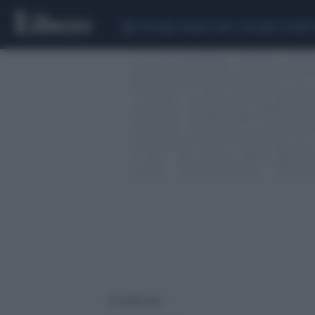
CEUTA
SCANDALO CONTE-COVID
CALCIOMER
20 risultati per: