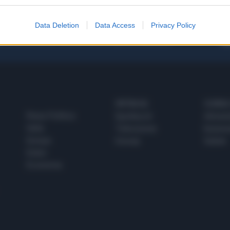
Data Deletion
Data Access
Privacy Policy
 SUPER VANTAGGI
S
e le edizioni locali, ricevere a casa il giornale cartaceo
SPETTACOLI
SCIENZA
Rissa Politica
Spettacoli
Alimen
Italia
Televisione
beness
Europa
Gossip
Salute
Esteri
Economia