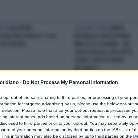
ELLO
ALLUVIONE,
COSÌ NON SI PUÒ
QUARTA
CCINAZIONI DI MASSA": COSA
REPUBBLICA, NICOLA PORRO
 SUCCEDENDO
IMPAZZISCE DI RABBIA: "NOI
CHIUSI A PASQUA, MA SAPETE
QUANTI OVER 80 HANNO
VACCINATO?"
otidiano -
Do Not Process My Personal Information
TELEFONATA
ONOTRI
L'IMPORTA NZA DI VACCINARSI
M
to opt-out of the sale, sharing to third parties, or processing of your per
NDACATO DEI MEDICI) A
SIAMO SICURI CHE SIA
formation for targeted advertising by us, please use the below opt-out s
PIETRO: "TORNIAMO AL
MEGLIOFARSI CURARE DA UN
r selection. Please note that after your opt-out request is processed y
RETTO VACCINALE. I BAMBINI
MAGISTRATO?
eing interest-based ads based on personal information utilized by us or
 COPERTI NON POTRANNO
disclosed to third parties prior to your opt-out. You may separately opt-
losure of your personal information by third parties on the IAB’s list of
ARE A SCUOLA"
. This information may also be disclosed by us to third parties on the
IA