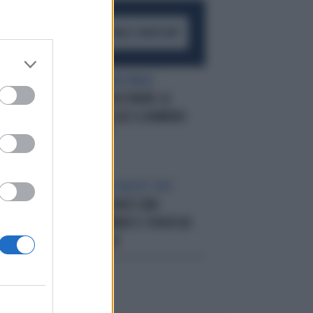
ACCEDI AL CANALE WHATSAPP
E
PREVENZIONE VACCINALE
“IMPORTANTE VACCINARE LA
UN
MAMMA, PROTEGGE IL BAMBINO
NEI PRIMI MESI”
RIMINI MEETING SALUTE 2017
“INVECCHIARE NON È UNA
MALATTIA”: NUMERI E STRATEGIE
SUL 'CASO ITALIA'