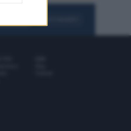
FOGLIA IL GIORNALE
ACQUISTA ABBONAMENTO
 E TECH
ALTRO
tazione e
Blog
ere
Podcast