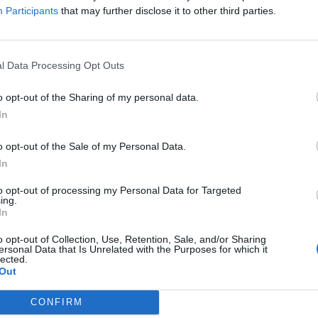
Participants
that may further disclose it to other third parties.
LA COMMUNITY
l Data Processing Opt Outs
UTE
PETIZIONE CHANGE.ORG
MORBILLO, PAROTITE, ROSOLIA 
o opt-out of the Sharing of my personal data.
LE VACCINAZIONI, NIENTE
VARICELLA
VACCINAZIONE E
In
OLA PER I NON VACCINATI:
MALATTIE INFANTILI“IN ITALIA 
CCORDO ANCHE LA LORENZIN
CALO PREOCCUPANTE”
o opt-out of the Sale of my Personal Data.
In
 OVER 65 ITALIANI
RIMINI MEETING SALUTE 2017
to opt-out of processing my Personal Data for Targeted
ing.
CINAZIONE ANTI TRIADE
MASSIMO GALLI: “SULLE
In
ERNALEINFLUENZA,
VACCINAZIONI UNA 'BRUTTA
o opt-out of Collection, Use, Retention, Sale, and/or Sharing
UMOCOCCO E ZOSTER
FIGURA' INTERNAZIONALE”
ersonal Data that Is Unrelated with the Purposes for which it
lected.
Out
1
2
CONFIRM