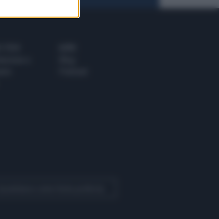
 E TECH
ALTRO
tazione e
Blog
ere
Podcast
 Quotidiano come fonte preferita