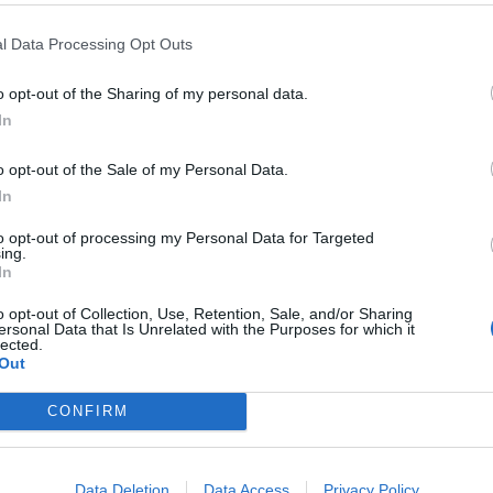
 CONGRESSO FISMAD
“LA
ODONTOIATRIA
GERHARD
ENZA DI GASTROENTEROLOGIÈ
SEEBERGER AL VERTICE
l Data Processing Opt Outs
ENTATA UNA VERA EMERGENZA”
FDISUCCESSO DELL’ODONTOIAT
o opt-out of the Sharing of my personal data.
ITALIANA
In
o opt-out of the Sale of my Personal Data.
LIAN OBESITY NETWORK
DISPARITÀ REGIONALI
PAZIENTI
In
CONOSCERE AL PIÙ PRESTO
LISOSOMIALI AL
BESITÀ COME UNA MALATTIA”
MINISTRO:“RIVEDERE CRITERI
to opt-out of processing my Personal Data for Targeted
ing.
ACCESSO ALL’ADI”
In
o opt-out of Collection, Use, Retention, Sale, and/or Sharing
ersonal Data that Is Unrelated with the Purposes for which it
1
lected.
Out
CONFIRM
 SUPER VANTAGGI
S
e le edizioni locali, ricevere a casa il giornale cartaceo
Data Deletion
Data Access
Privacy Policy