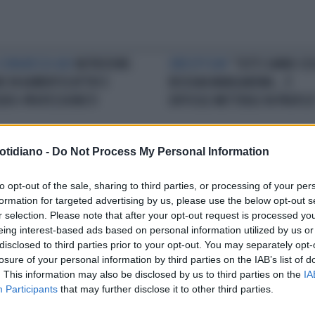
 CONGRESSO ADI
NUTRIZIONE:
OBESITY DAY
“TUTTI SANNO CO
O IN AUMENTOCATTIVI E
BISOGNA MANGIAREMA… È
UDO-PROFESSIONISTI
DIFFICILE METTERLO IN PRATICA
otidiano -
Do Not Process My Personal Information
E NEWS
INTOLLERANZE
BASTA BUFALE!
CONTRO LE DIE
to opt-out of the sale, sharing to third parties, or processing of your per
MENTARI: DALL’ADI IL
‘FAKE’ SERVEUN’AUTORITÀ DI
formation for targeted advertising by us, please use the below opt-out s
ALOGO PER EVITARE I FALSI
SORVEGLIANZA
r selection. Please note that after your opt-out request is processed y
T
eing interest-based ads based on personal information utilized by us or
disclosed to third parties prior to your opt-out. You may separately opt-
losure of your personal information by third parties on the IAB’s list of
LA COMMUNITY
. This information may also be disclosed by us to third parties on the
IA
Participants
that may further disclose it to other third parties.