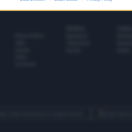
SPETTACOLI
SCIENZA
Rissa Politica
Spettacoli
Alimen
Italia
Televisione
beness
Europa
Gossip
Salute
Esteri
Economia
egui Libero Quotidiano su Google Discover
Scegli Libero