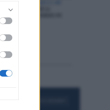
ROMA. 40° CONGRESSO SIME
“DARE AI PAZIENTI GLI
RIA
STRUMENTIPER RENDERLI PIÙ
CONSAPEVOLI”
FOGLIA IL GIORNALE
ACQUISTA ABBONAMENTO