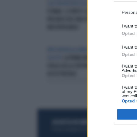
GASTROENTEROLOGI A CONGRESSO
25°
FISMAD. IL PUNTO SUI
CAR
Persona
PROGRESSIDI UNA DISCIPLINA
DIV
I want t
INDISPENSABILE
Opted 
I want t
PRESENTATA AL MINISTERO DELLA
ITA
Opted 
SALUTE
LA PRIMA INDAGINE IN
“RI
ITALIA SULLA CONTINUITÀ
L’O
I want 
Advertis
ASSISTENZIALE
Opted 
I want t
of my P
was col
Opted 
ACQUISTA UN ABBONAMENTO
OTTIENI DEI
Potrai sfogliare la rivista online, leggere tutt