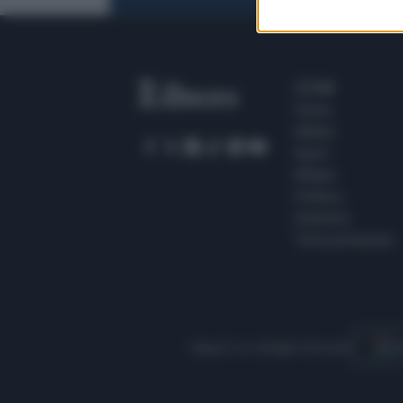
SEZIONI
Home
Meteo
Sport
Milano
Politica
Giustizia
Terra promessa
Seguici su Google Discover
S