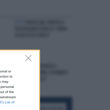
LUTTO
BORSELLINO, MORTA LA
VEDOVA AGNESE"ADESSO SAPRAI
CHI HA UCCISO PAOLO"
TO
LA GUFATA
LICIA RONZULLI:
sonal or
A
"AGNESE VAI A ROMA, ALTRIMENTI
ection to
RENZI TI RIMPIAZZA"
ou may
 personal
out of the
 downstream
B’s List of
ACCEDI AL CANALE WHATSAPP