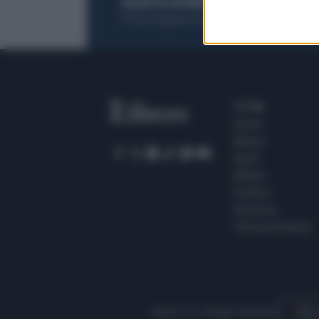
ACQUISTA UN ABBONAMENTO
OTTIENI DEI
Potrai sfogliare la rivista online, leggere tutt
SEZIONI
Home
Meteo
Sport
Milano
Politica
Giustizia
Terra promessa
Seguici su Google Discover
S