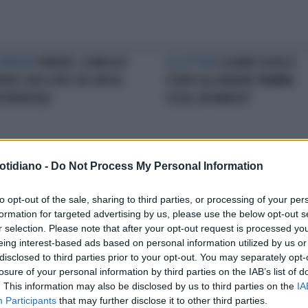
FURBATA
FIRENZE, LA MOGLIE
LA LETTERA
LA BABY SQUILLO
RENZI CON IL PASS IN CORSIA
SCRIVE ALLA MADRE"MAMMA
FERENZIALE
SCUSA, MI MANCHI"
otidiano -
Do Not Process My Personal Information
IE
VACANZE IN FAMIGLIA PER
PROBLEMI DI CUORE
DAL PASSA
to opt-out of the sale, sharing to third parties, or processing of your per
TEO RENZI: ECCO LE FOTO CON
DI RENZI SPUNTA UNA FIDANZAT
formation for targeted advertising by us, please use the below opt-out s
LIE E FIGLI
MANCATA: FEDERICA MORANDI
r selection. Please note that after your opt-out request is processed y
eing interest-based ads based on personal information utilized by us or
disclosed to third parties prior to your opt-out. You may separately opt-
losure of your personal information by third parties on the IAB’s list of
. This information may also be disclosed by us to third parties on the
IA
Participants
that may further disclose it to other third parties.
LA COMMUNITY