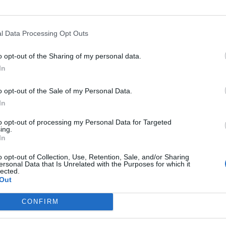
Y RENZI
AGNESE RENZI: "SULLA
IN CODA
AGNESE RENZI SENZA
l Data Processing Opt Outs
ORMA DELLA SCUOLA MI
CATTEDRA: IN FILA CON I PRECA
o opt-out of the Sharing of my personal data.
FRONTO CON MIO MARITO
NON OTTIENE IL POSTO
In
TEO"
o opt-out of the Sale of my Personal Data.
In
ITUTO LUCE
MATTEO RENZI, SUL
IL PREMIER AL VOTO
MATTEO
VIZIO DI "DIVA E DONNA"
RENZI CON LA MOGLIE AGNESE A
to opt-out of processing my Personal Data for Targeted
ing.
RISCE LA PANCETTA
SEGGIO ELETTORALE: TUTTI FL
In
SONO PER LEI
o opt-out of Collection, Use, Retention, Sale, and/or Sharing
ersonal Data that Is Unrelated with the Purposes for which it
lected.
Out
1
CONFIRM