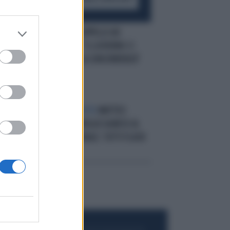
APPELLO
SNAI, APPELLO AD
RI
AGNESE RENZI: "IL GOVERNO CI
AIUTI CONTRO LA CONCORRENZA"
IL PREMIER AL VOTO
MATTEO
L
RENZI CON LA MOGLIE AGNESE AL
ASH
SEGGIO ELETTORALE: TUTTI FLASH
SONO PER LEI