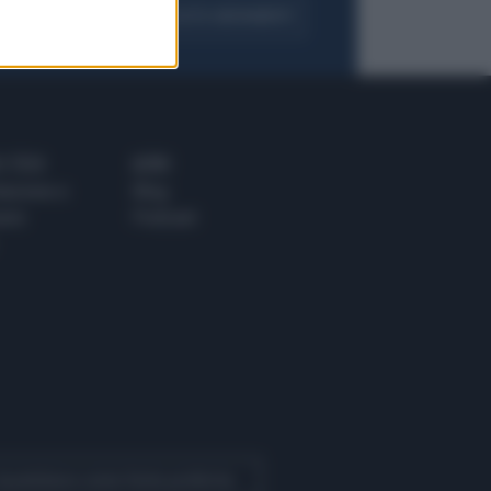
FOGLIA IL GIORNALE
ACQUISTA ABBONAMENTO
 E TECH
ALTRO
tazione e
Blog
ere
Podcast
 Quotidiano come fonte preferita