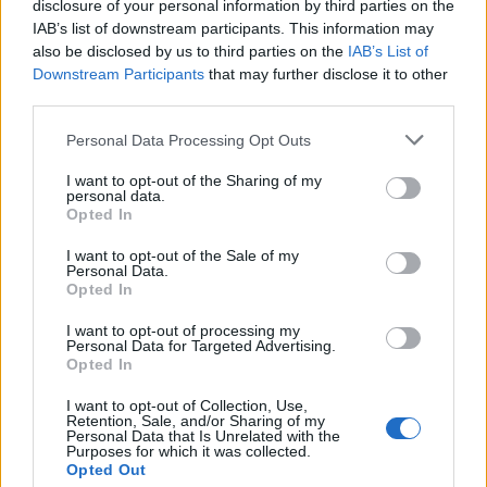
Seguici su Google Discover
disclosure of your personal information by third parties on the
IAB’s list of downstream participants. This information may
Segui Libero Quotidiano su Google Discover
also be disclosed by us to third parties on the
IAB’s List of
Scegli Libero Quotidiano come fonte preferita
Downstream Participants
that may further disclose it to other
third parties.
SEZIONI
Personal Data Processing Opt Outs
I want to opt-out of the Sharing of my
SPETTACOLI
personal data.
Opted In
SCIENZA E TECH
I want to opt-out of the Sale of my
Personal Data.
Opted In
ALTRO
I want to opt-out of processing my
Personal Data for Targeted Advertising.
Opted In
I want to opt-out of Collection, Use,
Retention, Sale, and/or Sharing of my
Personal Data that Is Unrelated with the
Purposes for which it was collected.
Libero Shopping
Contatti
Pubblicità
Cookie policy
Privacy policy
Opted Out
Condizioni generali
Modello 231
Assistenza
Preferenze Privacy