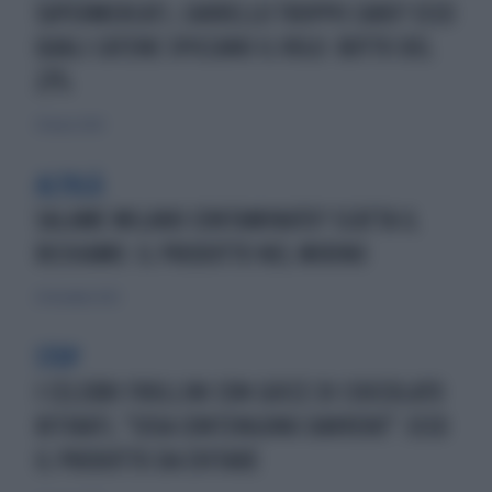
SUPERMERCATI, CARRELLO TROPPO CARO? ECCO
QUALI CATENE SPICCANO IL VOLO: BOTTO DEL
23%
29 marzo 2024
ALTOLÀ
SALAME MILANO CONTAMINATO? SCATTA IL
RICHIAMO: IL PRODOTTO NEL MIRINO
20 dicembre 2022
STOP
I CELEBRI FROLLINI CON GOCCE DI CIOCCOLATO
RITIRATI, "COSA CONTENGONO DAVVERO": ECCO
IL PRODOTTO DA EVITARE