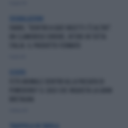
12 giugno 2021
SEGNALAZIONI
FARRO, "DENTRO A QUEI VASETTI C'È ALTRO".
UN CLAMOROSO ERRORE, RITIRO IN TUTTA
ITALIA: IL PRODOTTO FERMATO
19 aprile 2021
SCHIFO
FETO ANIMALE DENTRO ALLA PASSATA DI
POMODORO? IL CASO CHE INQUIETA LA GRAN
BRETAGNA
5 febbraio 2017
TRAPPOLA IN TAVOLA