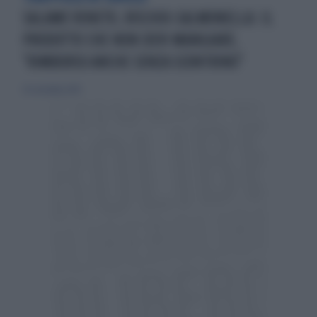
SALAME VENETO, RISCHIO-SALMONELLA: IL
PRODOTTO CHE NON DEVI MANGIARE,
"RIMBORSO ANCHE SENZA SCONTRINO"
30 settembre 2019