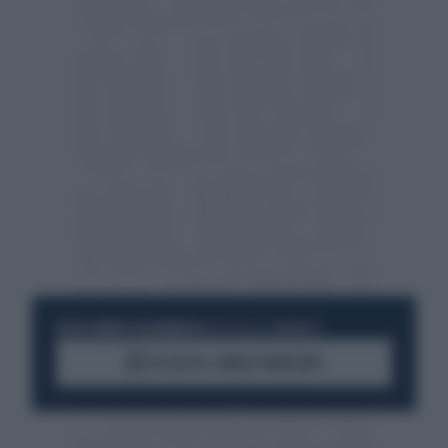
RESTA SEMPRE AGGIORNATO
UNISCITI ALLA COMMUNITY
ACCEDI AL CANALE WHATSAPP