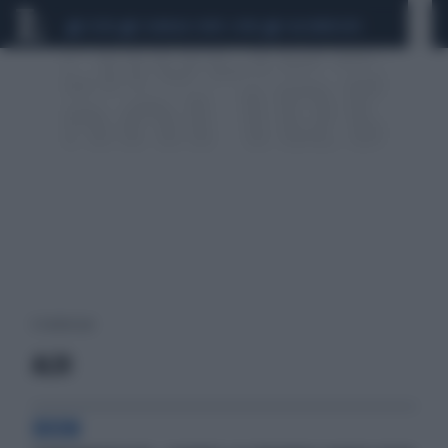
CEUTA
SCANDALO CONTE-COVID
CALCIOMERCATO
6 risultati per:
ALDI
BOOM