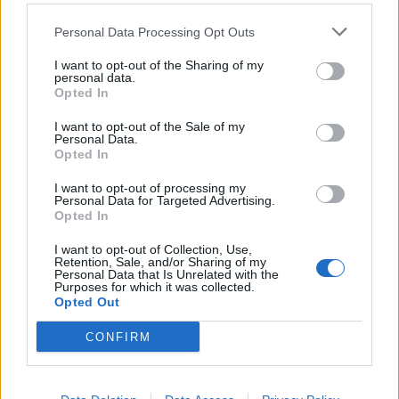
SEZIONI
Personal Data Processing Opt Outs
I want to opt-out of the Sharing of my
SPETTACOLI
personal data.
Opted In
SCIENZA E TECH
I want to opt-out of the Sale of my
Personal Data.
Opted In
ALTRO
I want to opt-out of processing my
Personal Data for Targeted Advertising.
Opted In
I want to opt-out of Collection, Use,
Retention, Sale, and/or Sharing of my
Personal Data that Is Unrelated with the
Purposes for which it was collected.
Libero Shopping
Contatti
Pubblicità
Cookie policy
Privacy policy
Opted Out
Condizioni generali
Modello 231
Assistenza
Preferenze Privacy
CONFIRM
Editoriale Libero S.r.l. - Sede Legale: Via dell’Aprica 18, 20158 Milano -
Registro Imprese di Milano Monza Brianza Lodi: C.F. e P.IVA 06823221004 -
R.E.A. Milano n. 1690166 Cap. Soc. € 400.000,00 i.v.
Tutti i diritti riservati - ISSN (sito web): 2531-6370