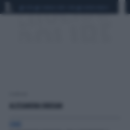
CEUTA
SCANDALO CONTE-COVID
SIGFRIDO RANUCCI
6 risultati per:
ALESSANDRA DRUSIAN
CHOC