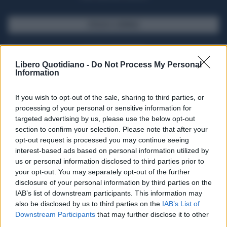
SFOGLIA IL GIORNALE
ACQUISTA ABBONAMENTO
Libero Quotidiano -
Do Not Process My Personal
Information
If you wish to opt-out of the sale, sharing to third parties, or
processing of your personal or sensitive information for
targeted advertising by us, please use the below opt-out
section to confirm your selection. Please note that after your
opt-out request is processed you may continue seeing
interest-based ads based on personal information utilized by
us or personal information disclosed to third parties prior to
your opt-out. You may separately opt-out of the further
Seguici su Google Discover
disclosure of your personal information by third parties on the
IAB’s list of downstream participants. This information may
Segui Libero Quotidiano su Google Discover
also be disclosed by us to third parties on the
IAB’s List of
Scegli Libero Quotidiano come fonte preferita
Downstream Participants
that may further disclose it to other
third parties.