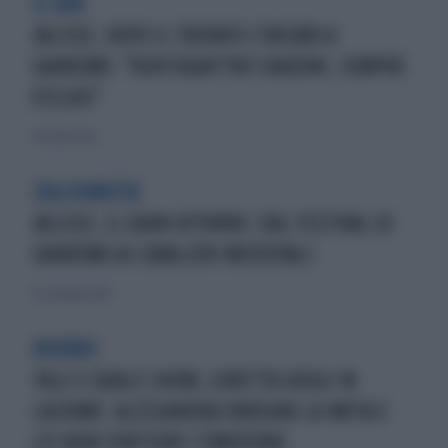
IL DUO
JALISSE, DOPO IL TRIONFO L'INCUBO A
SANREMO: "VENTIQUATTRO CANZONI, SEMPRE
ESCLUSI"
11 ottobre 2021
L'ALCHIMISTA
JALISSE, IL GRAN RITORNO: DAL FESTIVAL DI
SANREMO AI CAVALIERI MEDIEVALI
21 settembre 2014
RICORDI
TALE E QUALE SHOW, LORETTA GOGGI IN
LACRIME: ALESSANDRA DRUSIAN LA IMITA E
LEI NON CONTIENE L'EMOZIONE