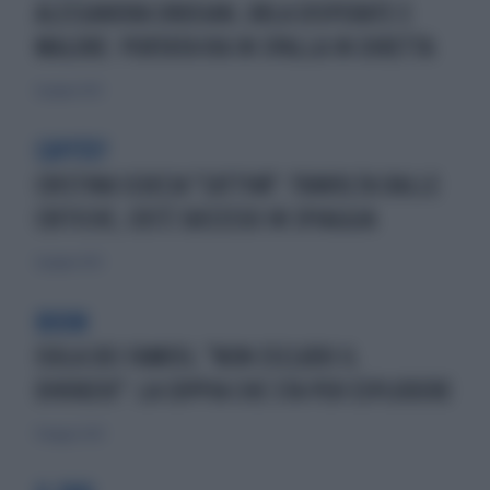
ALESSANDRA DRUSIAN, URLA DISPERATE E
MALORE: PORTATA VIA IN SPALLA IN DIRETTA
6 giugno 2023
CAPITO?
CRISTINA SCUCCIA "CATTIVA": TRAVOLTA DALLE
CRITICHE, COS'È SUCCESSO IN SPIAGGIA
6 giugno 2023
BOOM
ISOLA DEI FAMOSI, "NON ESCLUDO IL
DIVORZIO": LA COPPIA CHE STA PER ESPLODERE
11 maggio 2023