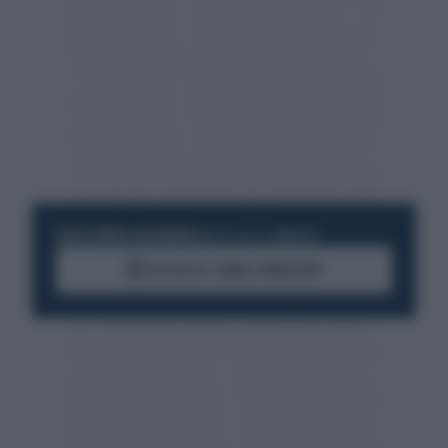
RESTA SEMPRE AGGIORNATO
UNISCITI ALLA COMMUNITY
ACCEDI AL CANALE WHATSAPP