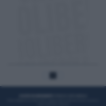
1
ACQUISTA UN ABBONAMENTO
OTTIENI DEI SUPER VANTAGGI
Potrai sfogliare la rivista online, leggere tutte le edizioni locali, ricevere a
casa il giornale cartaceo