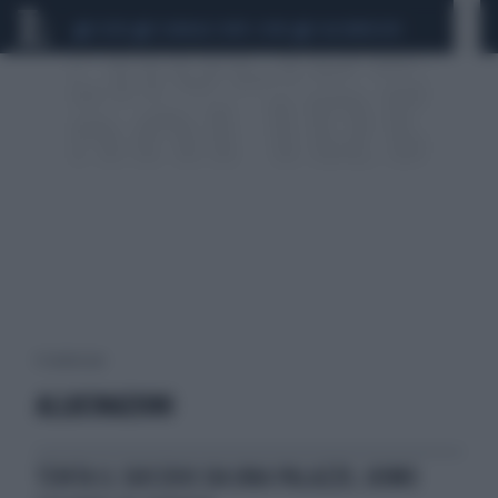
CEUTA
SCANDALO CONTE-COVID
CALCIOMERCATO
4 risultati per:
ALLUCINAZIONI
TENTA IL SUICIDIO DA UNA PALAZZO, UOMO