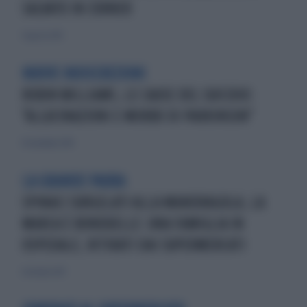
SALVATO IN CORNER
4 agosto 2013
NUOVE INDISCREZIONI
ROBIN WILLIAMS, LE CAUSE DEL SUICIDIO:
"ALLUCINAZIONI E MORBO DI PARKINSON"
16 novembre 2014
LA GRANDE PAURA
SPINACI SURGELATI ALLA MANDRAGOLA, LA
MARCA È BONDUELLE: UNA FAMIGLIA IN
OSPEDALE, RITIRATI DAI SUPERMERCATI
8 ottobre 2017