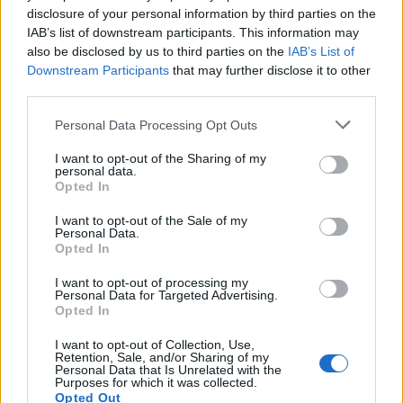
Seguici su Google Discover
disclosure of your personal information by third parties on the
IAB’s list of downstream participants. This information may
Segui Libero Quotidiano su Google Discover
also be disclosed by us to third parties on the
IAB’s List of
Scegli Libero Quotidiano come fonte preferita
Downstream Participants
that may further disclose it to other
third parties.
SEZIONI
Personal Data Processing Opt Outs
I want to opt-out of the Sharing of my
SPETTACOLI
personal data.
Opted In
SCIENZA E TECH
I want to opt-out of the Sale of my
Personal Data.
Opted In
ALTRO
I want to opt-out of processing my
Personal Data for Targeted Advertising.
Opted In
I want to opt-out of Collection, Use,
Retention, Sale, and/or Sharing of my
Personal Data that Is Unrelated with the
Purposes for which it was collected.
Libero Shopping
Contatti
Pubblicità
Cookie policy
Privacy policy
Opted Out