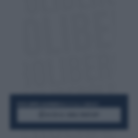
RESTA SEMPRE AGGIORNATO
UNISCITI ALLA COMMUNITY
ACCEDI AL CANALE WHATSAPP