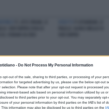
ONTMELÓ
F1, GP DI SPAGNA: LE
DEBUTTO
F1 GP BAHRAIN, LE
ELLE. VERSTAPPEN SFIDA SE
PAGELLE: ALONSO MEGLIO DI
SSO, FERRARI DA ZERO
VERSTAPPEN
otidiano -
Do Not Process My Personal Information
P A MARANELLO
GP UNGHERIA,
MONACO 2022
GP DI MONACO, L
PAGELLE. VERSTAPPEN
PAGELLE. LECLERC GIÙ DAL POD
to opt-out of the sale, sharing to third parties, or processing of your per
ATOSFERICO, CABARET-
PER LE COLPE DELLA FERRARI E 
formation for targeted advertising by us, please use the below opt-out s
RARI: ADDIO AI MONDIALI
COMPLESSI DI SAINZ
r selection. Please note that after your opt-out request is processed y
eing interest-based ads based on personal information utilized by us or
disclosed to third parties prior to your opt-out. You may separately opt-
losure of your personal information by third parties on the IAB’s list of
LA COMMUNITY
. This information may also be disclosed by us to third parties on the
IA