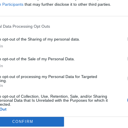
Participants
that may further disclose it to other third parties.
PAGELLE DEL BAHREIN
LE PAGELLE
GP CINA, LE PAGELL
ILTON E VERSTAPPEN, BRAVI
NORRIS 10, MEGLIO PURE DI
l Data Processing Opt Outs
ANCHE BASTA. LECLERC? PIANO
VERSTAPPEN. LECLERC, GUERRA
o opt-out of the Sharing of my personal data.
 LE SLINGUATE
DEI BOTTONI CON SAINZ
In
o opt-out of the Sale of my Personal Data.
In
INIO RED BULL A SUZUKA, MA
ALONSO INFIAMMA LA TORCIDA 
NSO REGGE
MONZA. SUA LA POLE
to opt-out of processing my Personal Data for Targeted
ing.
In
o opt-out of Collection, Use, Retention, Sale, and/or Sharing
ersonal Data that Is Unrelated with the Purposes for which it
lected.
Out
1
2
3
4
5
6
7
CONFIRM