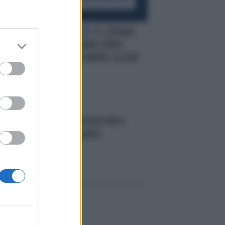
E:
SERGIO RE DI BAKU
F1, GP BAKU,
LE PAGELLE: TRIONFO-PEREZ,
SCORNATO VERSTAPPEN. LECLERC
COMMUOVE
DI
F1, FERRARI "ASSOLTA" PER IL
SORPASSO DI ALONSO