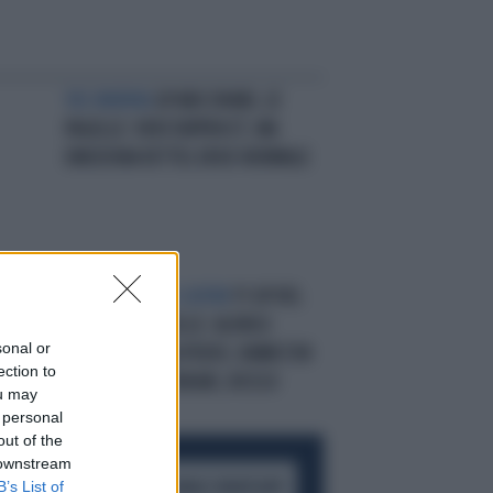
YAS MARINA
GP ABU DHABI, LE
PAGELLE: VERSTAPPEN ET, MA
EMOZIONA VETTEL EROE NORMALE
E
LE PAGELLE DEL QATAR
F1 GP DEL
IO
QATAR, LE PAGELLE: ALONSO
sonal or
I
"TORERO"... DA PODIO, HAMILTON
ection to
SCALATORE. FERRARI, ROSSO
ou may
REQUIEM
 personal
out of the
 downstream
B’s List of
ACCEDI AL CANALE WHATSAPP