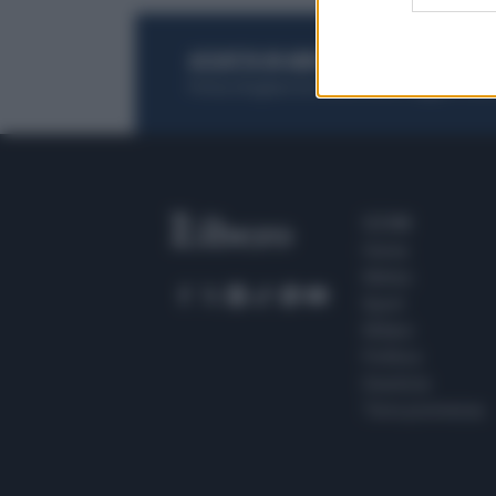
ACQUISTA UN ABBONAMENTO
OTTIENI DEI
Potrai sfogliare la rivista online, leggere tutt
SEZIONI
Home
Meteo
Sport
Milano
Politica
Giustizia
Terra promessa