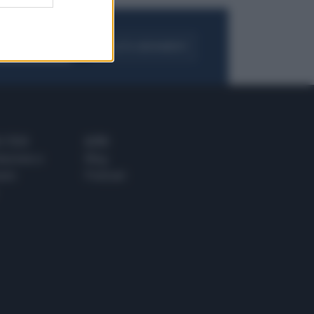
FOGLIA IL GIORNALE
ACQUISTA ABBONAMENTO
 E TECH
ALTRO
tazione e
Blog
ere
Podcast