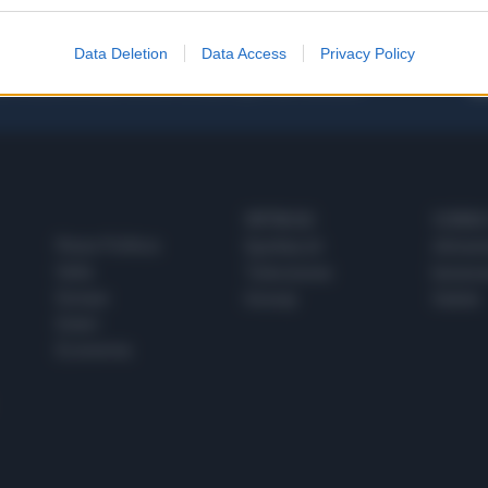
Data Deletion
Data Access
Privacy Policy
 SUPER VANTAGGI
S
e le edizioni locali, ricevere a casa il giornale cartaceo
SPETTACOLI
SCIENZA
Rissa Politica
Spettacoli
Alimen
Italia
Televisione
beness
Europa
Gossip
Salute
Esteri
Economia