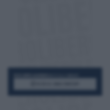
RESTA SEMPRE AGGIORNATO
UNISCITI ALLA COMMUNITY
ACCEDI AL CANALE WHATSAPP