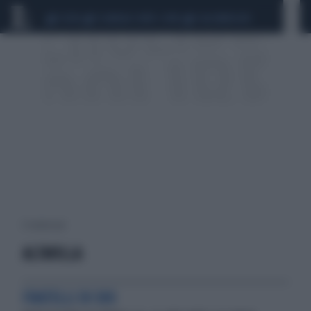
CEUTA
SCANDALO CONTE-COVID
CALCIOMERCATO
4 risultati per:
ALTAVILLA
FRATELLI DI DIO