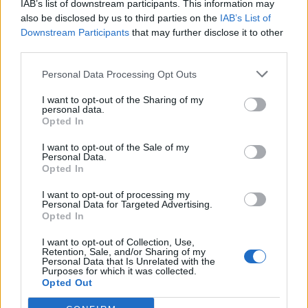
IAB’s list of downstream participants. This information may
Segui Libero Quotidiano su Google Discover
also be disclosed by us to third parties on the
IAB’s List of
Scegli Libero Quotidiano come fonte preferita
Downstream Participants
that may further disclose it to other
third parties.
SEZIONI
Personal Data Processing Opt Outs
I want to opt-out of the Sharing of my
SPETTACOLI
personal data.
Opted In
SCIENZA E TECH
I want to opt-out of the Sale of my
Personal Data.
Opted In
ALTRO
I want to opt-out of processing my
Personal Data for Targeted Advertising.
Opted In
I want to opt-out of Collection, Use,
Retention, Sale, and/or Sharing of my
Personal Data that Is Unrelated with the
Purposes for which it was collected.
Libero Shopping
Contatti
Pubblicità
Cookie policy
Privacy policy
Opted Out
Condizioni generali
Modello 231
Assistenza
Preferenze Privacy