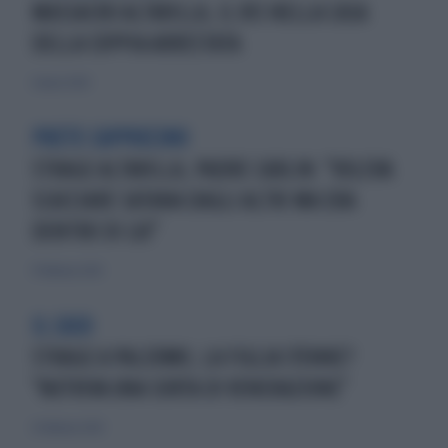
MASSACRO ALTAVILLA, IL RIS NELLA CASA
DELLA COPPIA ARRESTATA
6 marzo 2024
PRETE CAPPUCCINO
STRAGE ALTAVILLA, PADRE CARLIN: "VOLEVA
SCACCIARE SATANA DAGLI ALTRI MA ERA
DENTRO DI LUI"
17 febbraio 2024
IL CASO
STRAGE A PALERMO, LA FIGLIA 17ENNE?
"NUTRIVA UNA SORTA DI VENERAZIONE"
12 febbraio 2024