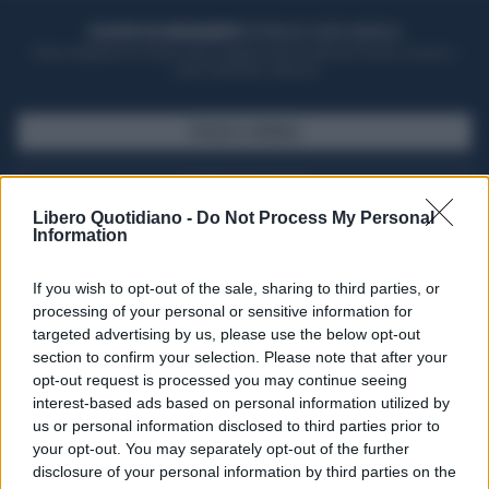
ACQUISTA UN ABBONAMENTO
OTTIENI DEI SUPER VANTAGGI
Potrai sfogliare la rivista online, leggere tutte le edizioni locali, ricevere a
casa il giornale cartaceo
SFOGLIA IL GIORNALE
ACQUISTA ABBONAMENTO
Libero Quotidiano -
Do Not Process My Personal
Information
If you wish to opt-out of the sale, sharing to third parties, or
processing of your personal or sensitive information for
targeted advertising by us, please use the below opt-out
section to confirm your selection. Please note that after your
opt-out request is processed you may continue seeing
interest-based ads based on personal information utilized by
us or personal information disclosed to third parties prior to
your opt-out. You may separately opt-out of the further
Seguici su Google Discover
disclosure of your personal information by third parties on the