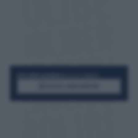
RESTA SEMPRE AGGIORNATO
UNISCITI ALLA COMMUNITY
ACCEDI AL CANALE WHATSAPP