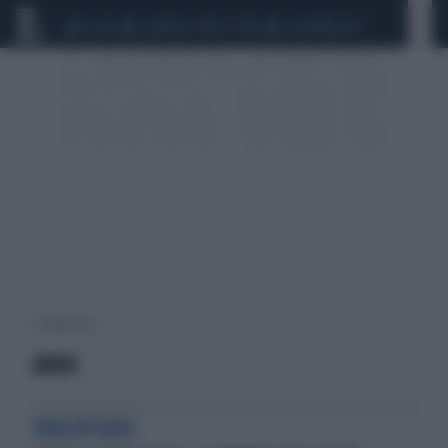
CEUTA
SCANDALO CONTE-COVID
CALCIOMERCATO
4 risultati per:
ANDE
PRECIPITATO