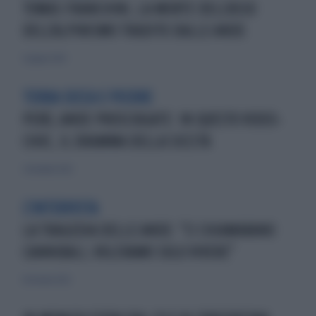
TOMAS FRANCHINI, LA MORTE DELL'ASSO
DELL'ALPINISMO TRADITO DALLE ANDE
5 giugno 2024
TERRA SECCA E PECORE
PERÙ, ANDE PROSCIUGATE: IN QUESTO VIDEO-
CHOC, IL DRAMMA DELLA SICCITÀ
2 dicembre 2022
L'INTERVISTA
LA TRAGEDIA DELLE ANDE: "CI CHIAMAVANO
CANNIBALI, VOLEVAMO SOLO VIVERE"
14 ottobre 2022