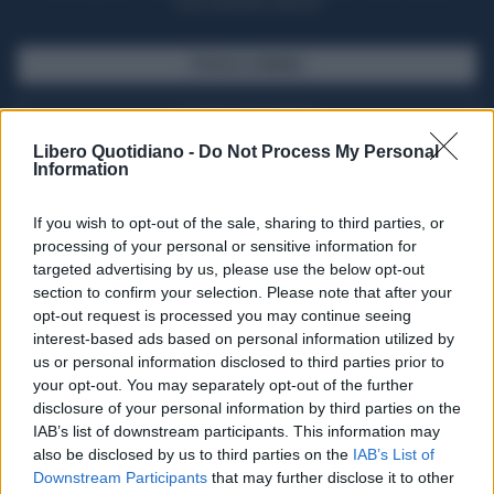
casa il giornale cartaceo
SFOGLIA IL GIORNALE
ACQUISTA ABBONAMENTO
Libero Quotidiano -
Do Not Process My Personal
Information
If you wish to opt-out of the sale, sharing to third parties, or
processing of your personal or sensitive information for
targeted advertising by us, please use the below opt-out
section to confirm your selection. Please note that after your
opt-out request is processed you may continue seeing
interest-based ads based on personal information utilized by
us or personal information disclosed to third parties prior to
your opt-out. You may separately opt-out of the further
Seguici su Google Discover
disclosure of your personal information by third parties on the
IAB’s list of downstream participants. This information may
Segui Libero Quotidiano su Google Discover
also be disclosed by us to third parties on the
IAB’s List of
Scegli Libero Quotidiano come fonte preferita
Downstream Participants
that may further disclose it to other