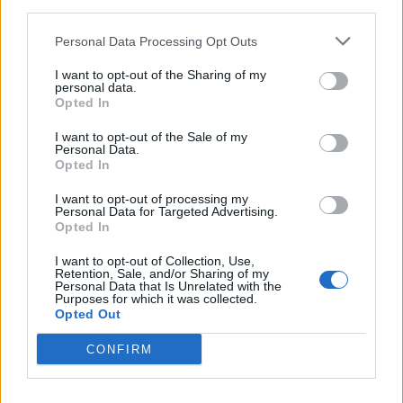
third parties.
SEZIONI
Personal Data Processing Opt Outs
I want to opt-out of the Sharing of my
SPETTACOLI
personal data.
Opted In
SCIENZA E TECH
I want to opt-out of the Sale of my
Personal Data.
Opted In
ALTRO
I want to opt-out of processing my
Personal Data for Targeted Advertising.
Opted In
I want to opt-out of Collection, Use,
Retention, Sale, and/or Sharing of my
Personal Data that Is Unrelated with the
Purposes for which it was collected.
Libero Shopping
Contatti
Pubblicità
Cookie policy
Privacy policy
Opted Out
Condizioni generali
Modello 231
Assistenza
Preferenze Privacy
CONFIRM
Editoriale Libero S.r.l. - Sede Legale: Via dell’Aprica 18, 20158 Milano -
Registro Imprese di Milano Monza Brianza Lodi: C.F. e P.IVA 06823221004 -
R.E.A. Milano n. 1690166 Cap. Soc. € 400.000,00 i.v.