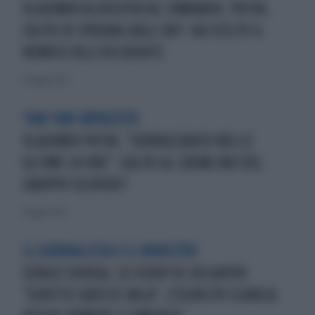
VLADIMIR ALEKSEYEV AL COMANDO. PUTIN,
COLPO DI SPUGNA SUGLI 007: HA SCELTO IL
NEMICO DELL'OCCIDENTE
10 maggio 2022
TAM TAM IMPAZZITO
VLADIMIR PUTIN, "SOVRACCARICO NELLE
ULTIME 24 ORE": GOLPE AL CREMLINO DEL
GRUPPO SILOVSKI?
4 maggio 2022
IL GIORNALISTA E IL MINISTRO
SERGEJ SHOIGU, LO SCOOP DI SOLDATOV:
"SENTITE QUESTE URLA". L'ESERCITO SCARICA