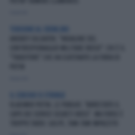
PUTIN? RUMORS CLAMOROSI
27 aprile 2022
TENSIONE AL CREMLINO
ANDREY SOLDATOV, "INDAGINE DEL
CONTROSPIONAGGIO MILITARE RUSSO": CHI È IL
"TRADITORE" CHE HA SCATENATO LA FURIA DI
PUTIN
28 marzo 2022
IL CERCHIO SI STRINGE
VLADIMIR PUTIN, LE PURGHE: "ARRESTATO IL
CAPO DEI SERVIZI SEGRETI RUSSI". MA FORSE È
TROPPO TARDI: GOLPE, TAM-TAM IMPAZZITO