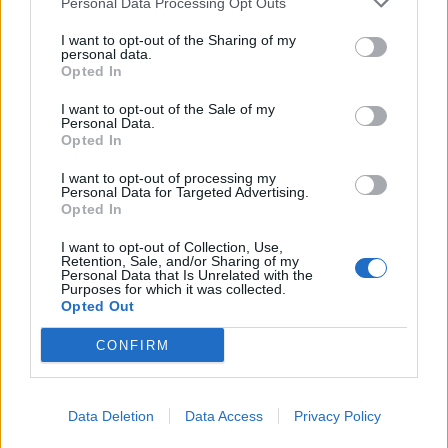
SEZIONI
Personal Data Processing Opt Outs
I want to opt-out of the Sharing of my
SPETTACOLI
personal data.
Opted In
SCIENZA E TECH
I want to opt-out of the Sale of my
Personal Data.
Opted In
ALTRO
I want to opt-out of processing my
Personal Data for Targeted Advertising.
Opted In
I want to opt-out of Collection, Use,
Retention, Sale, and/or Sharing of my
Personal Data that Is Unrelated with the
Purposes for which it was collected.
Libero Shopping
Contatti
Pubblicità
Cookie policy
Privacy policy
Opted Out
Condizioni generali
Modello 231
Assistenza
Preferenze Privacy
CONFIRM
Editoriale Libero S.r.l. - Sede Legale: Via dell’Aprica 18, 20158 Milano -
Registro Imprese di Milano Monza Brianza Lodi: C.F. e P.IVA 06823221004 -
R.E.A. Milano n. 1690166 Cap. Soc. € 400.000,00 i.v.
Tutti i diritti riservati - ISSN (sito web): 2531-6370
Data Deletion
Data Access
Privacy Policy