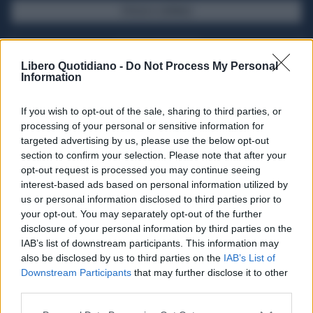
SFOGLIA IL GIORNALE
ACQUISTA ABBONAMENTO
Libero Quotidiano -
Do Not Process My Personal
Information
If you wish to opt-out of the sale, sharing to third parties, or
processing of your personal or sensitive information for
targeted advertising by us, please use the below opt-out
section to confirm your selection. Please note that after your
opt-out request is processed you may continue seeing
interest-based ads based on personal information utilized by
us or personal information disclosed to third parties prior to
your opt-out. You may separately opt-out of the further
Seguici su Google Discover
disclosure of your personal information by third parties on the
IAB’s list of downstream participants. This information may
Segui Libero Quotidiano su Google Discover
also be disclosed by us to third parties on the
IAB’s List of
Scegli Libero Quotidiano come fonte preferita
Downstream Participants
that may further disclose it to other
third parties.