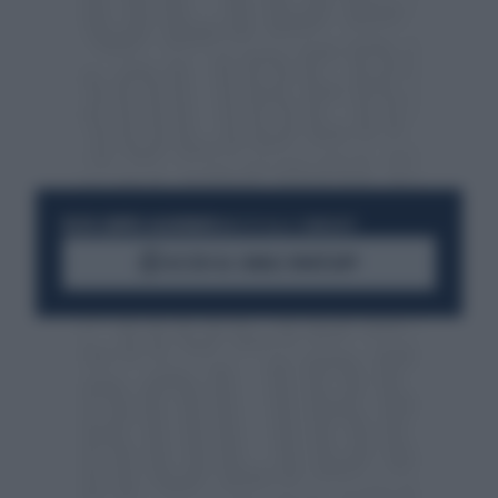
RESTA SEMPRE AGGIORNATO
UNISCITI ALLA COMMUNITY
ACCEDI AL CANALE WHATSAPP