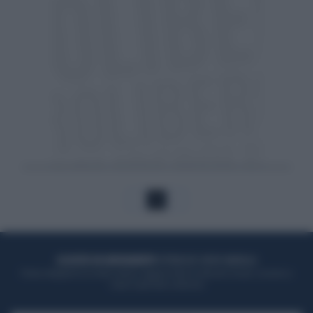
1
ACQUISTA UN ABBONAMENTO
OTTIENI DEI SUPER VANTAGGI
Potrai sfogliare la rivista online, leggere tutte le edizioni locali, ricevere a
casa il giornale cartaceo