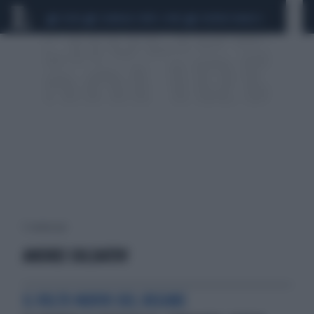
CEUTA
SCANDALO CONTE-COVID
SIGFRIDO RANUCCI
5 risultati per:
ANDREI SOLDATOV
IL VOLTO NUOVO DEL REGIME