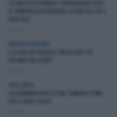
LA GRECIA FA TREMARE L'EUROZONADAL VOTO
DI DOMENICA DIPENDERÀIL FUTURO DELL'UE E
NON SOLO
17 giugno 2012
VERTICE A BERLINO
E LA GRECIA S'INCAZZA "BASTA DIRE CHE
USCIAMO DALL'EURO"
25 agosto 2012
CRISI GRECA
LA GERMANIA NON SI FIDA:"SAMARAS FIRMI
CHE CI RIDÀ I SOLDI"
25 agosto 2012