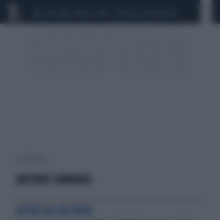
CEUTA
SCANDALO CONTE-COVID
CALCIOMERCATO
5 risultati per:
ANTONIS SAMARAS
ATENE AD UN BIVIO