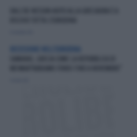
DALL'UE NESSUN AIUTO ALLA GRECIAORA È A
RISCHIO TUTTA L'EUROZONA
25 novembre 2012
RECESSIONE NELL'EUROZONA
SAMARAS, GRECIA COME LA REPUBBLICA DI
WEIMAR"ABBIAMO FONDI FINO A NOVEMBRE"
7 ottobre 2012