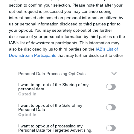
section to confirm your selection. Please note that after your
opt-out request is processed you may continue seeing
interest-based ads based on personal information utilized by
us or personal information disclosed to third parties prior to
your opt-out. You may separately opt-out of the further
Seguici su Google Discover
disclosure of your personal information by third parties on the
IAB’s list of downstream participants. This information may
Segui Libero Quotidiano su Google Discover
also be disclosed by us to third parties on the
IAB’s List of
Scegli Libero Quotidiano come fonte preferita
Downstream Participants
that may further disclose it to other
third parties.
SEZIONI
Personal Data Processing Opt Outs
I want to opt-out of the Sharing of my
SPETTACOLI
personal data.
Opted In
SCIENZA E TECH
I want to opt-out of the Sale of my
Personal Data.
Opted In
ALTRO
I want to opt-out of processing my
Personal Data for Targeted Advertising.