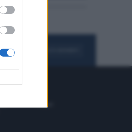
FOGLIA IL GIORNALE
ACQUISTA ABBONAMENTO
 E TECH
ALTRO
tazione e
Blog
ere
Podcast