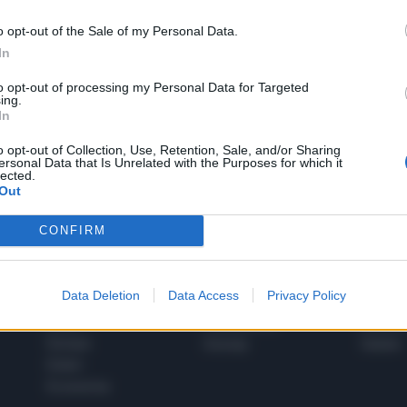
o opt-out of the Sale of my Personal Data.
In
1
to opt-out of processing my Personal Data for Targeted
ing.
In
 SUPER VANTAGGI
o opt-out of Collection, Use, Retention, Sale, and/or Sharing
S
ersonal Data that Is Unrelated with the Purposes for which it
e le edizioni locali, ricevere a casa il giornale cartaceo
lected.
Out
CONFIRM
SPETTACOLI
SCIENZA
Data Deletion
Data Access
Privacy Policy
Rissa Politica
Spettacoli
Alimen
Italia
Televisione
beness
Europa
Gossip
Salute
Esteri
Economia