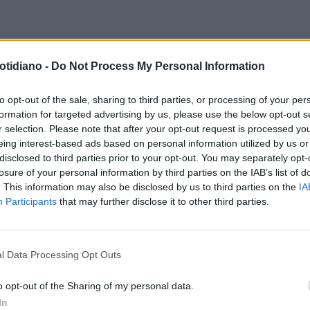
HIO
SPAZIO, DUE ASTEROIDI
DOPO IL PANICO IN RUSSIA
otidiano -
Do Not Process My Personal Information
ORERANNO LA TERRA NEI
ASTEORIDI E METEORITI, COME
SSIMI GIORNI
DIFENDERE LA TERRA. ATOMICA
to opt-out of the sale, sharing to third parties, or processing of your per
formation for targeted advertising by us, please use the below opt-out s
ASTRONAVI LE RISORSE
r selection. Please note that after your opt-out request is processed y
eing interest-based ads based on personal information utilized by us or
disclosed to third parties prior to your opt-out. You may separately opt-
losure of your personal information by third parties on the IAB’s list of
. This information may also be disclosed by us to third parties on the
IA
Participants
that may further disclose it to other third parties.
l Data Processing Opt Outs
LA COMMUNITY
o opt-out of the Sharing of my personal data.
In