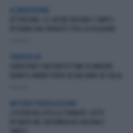
ALIMENTAZIONE
ATTENZIONE: LE CATENE AUCHAN E SIMPLY
RITIRANO DUE PRODOTTI PER LA COLAZIONE
25 ottobre 2015
FRANCESI KO
CARREFOUR E AUCHAN VITTIME DI AMAZON:
QUANTO HANNO PERSO IN DUE ANNI IN ITALIA
10 marzo 2018
BATTERIO PERICOLOSISSIMO
LISTERIA NEL VITELLO TONNATO, LOTTO
RITIRATO NEI SUPERMERCATI AUCHAN E
SIMPLY