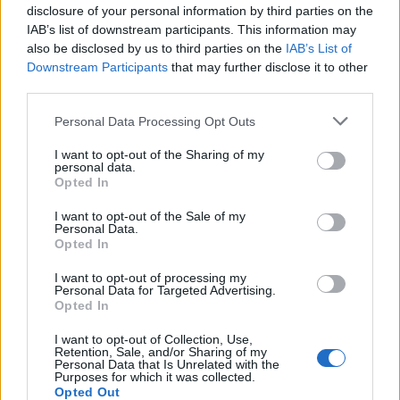
Seguici su Google Discover
disclosure of your personal information by third parties on the
IAB’s list of downstream participants. This information may
Segui Libero Quotidiano su Google Discover
also be disclosed by us to third parties on the
IAB’s List of
Scegli Libero Quotidiano come fonte preferita
Downstream Participants
that may further disclose it to other
third parties.
SEZIONI
Personal Data Processing Opt Outs
I want to opt-out of the Sharing of my
SPETTACOLI
personal data.
Opted In
SCIENZA E TECH
I want to opt-out of the Sale of my
Personal Data.
Opted In
ALTRO
I want to opt-out of processing my
Personal Data for Targeted Advertising.
Opted In
I want to opt-out of Collection, Use,
Retention, Sale, and/or Sharing of my
Personal Data that Is Unrelated with the
Purposes for which it was collected.
Libero Shopping
Contatti
Pubblicità
Cookie policy
Privacy policy
Opted Out