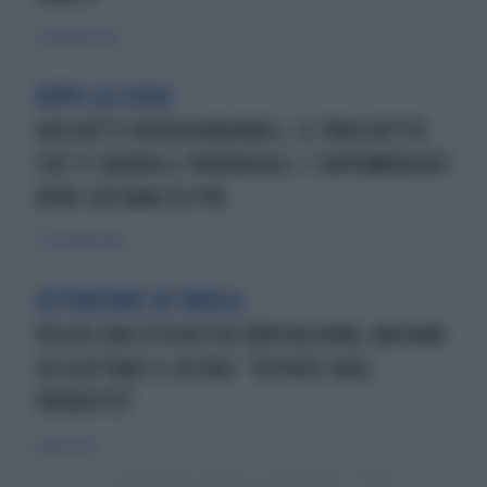
25 novembre 2018
DOPO LA LEGGE
SACCHETTI BIODEGRADABILI, IL TRUCCHETTO
CHE TI SVUOTA IL PORTAFOGLI: I SUPERMERCATI
DOVE COSTANO DI PIÙ
23 settembre 2018
ATTENZIONE IN TAVOLA
POLPO CON ETICHETTA TRUFFALDINA, AUCHAN
FA SCATTARE IL RITIRO: "EVITATE QUEL
PRODOTTO"
11 luglio 2019