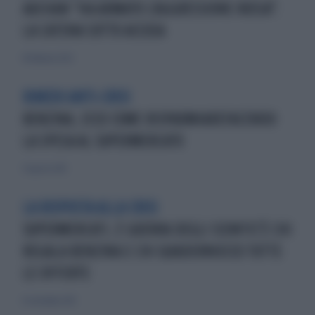
AUCHAN "HA ARMATO L'AGGRESSIONE RUSSA":
LA CATENA SOTTO ACCUSA
18 febbraio 2023
RIMEDI ANTI-CRISI
BENZINA, ECCO COME RISPARMIAREFACENDO
LA SPESA AL SUPERMERCATO
31 agosto 2012
LA RISPOSTA ALLA CRISI
SUPERMERCATI, È GUERRA DEGLI SCONTIC'È CHI
REGALA BENZINA E CHI QUADERNIECCO TUTTE
LE OFFERTE
8 settembre 2013