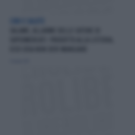
CIBO E SALUTE
SALAME, ALLARME DELLE CATENE DI
SUPERMERCATI: PRODOTTO ALLA LISTERIA,
ECCO COSA NON DEVI MANGIARE
23 giugno 2019