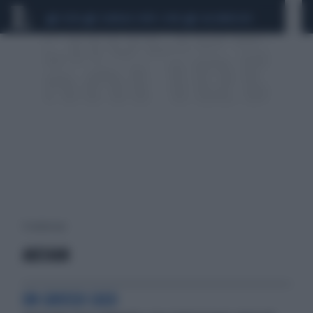
CEUTA
SCANDALO CONTE-COVID
CALCIOMERCATO
9 risultati per:
AUCHAN
UN GROSSO CASO