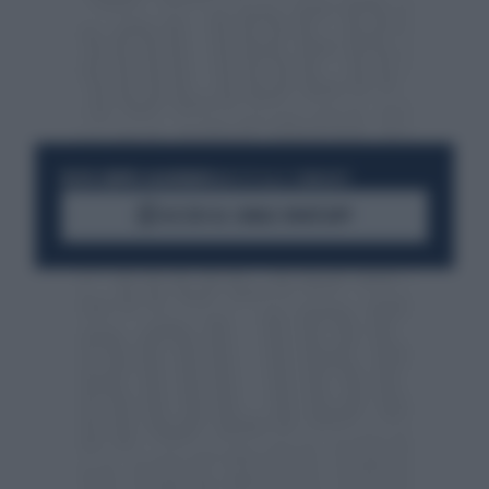
RESTA SEMPRE AGGIORNATO
UNISCITI ALLA COMMUNITY
ACCEDI AL CANALE WHATSAPP