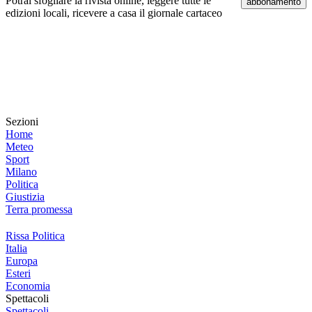
Potrai sfogliare la rivista online, leggere tutte le
abbonamento
edizioni locali, ricevere a casa il giornale cartaceo
Sezioni
Home
Meteo
Sport
Milano
Politica
Giustizia
Terra promessa
Rissa Politica
Italia
Europa
Esteri
Economia
Spettacoli
Spettacoli