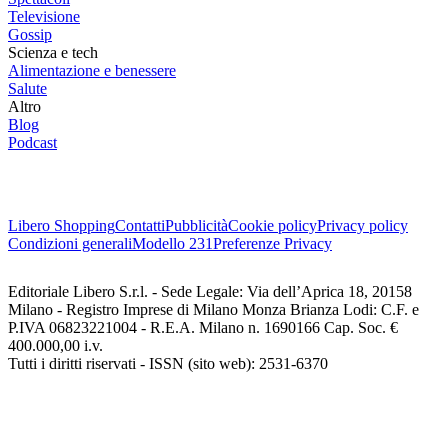
Televisione
Gossip
Scienza e tech
Alimentazione e benessere
Salute
Altro
Blog
Podcast
Libero Shopping
Contatti
Pubblicità
Cookie policy
Privacy policy
Condizioni generali
Modello 231
Preferenze Privacy
Editoriale Libero S.r.l. - Sede Legale: Via dell’Aprica 18, 20158
Milano - Registro Imprese di Milano Monza Brianza Lodi: C.F. e
P.IVA 06823221004 - R.E.A. Milano n. 1690166 Cap. Soc. €
400.000,00 i.v.
Tutti i diritti riservati - ISSN (sito web): 2531-6370