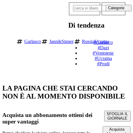
Categorie
Di tendenza
Garlasco
JannikSinner
RussiaUcraina
#Garlasco
#Dazi
#Ventotene
#Ucraina
#Prodi
LA PAGINA CHE STAI CERCANDO
NON È AL MOMENTO DISPONIBILE
SFOGLIA IL
Acquista un abbonamento
ottieni dei
GIORNALE
super vantaggi
Acquista