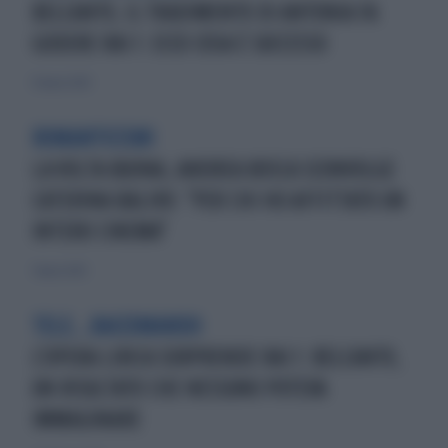
BELCANTO, IL TRADIMENTO DI ANTONIA FA
GODERE RAI 1: ECCO COSA È SUCCESSO
13 marzo 2025
ROMANTICISMI
LA VOLTA BUONA, ANDREA BOSCA SCONVOLGE
CATERINA BALIVO: "PER CHI HO AFFITTATO UN
INTERO CINEMA"
7 marzo 2025
TELE...RACCOMANDO
L'OPERA LIRICA SORPRENDE RAI 1: BELCANTO,
UN RISULTATO CHE NESSUNO POTEVA
IMMAGINARE