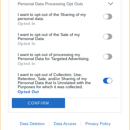
SEZIONI
Personal Data Processing Opt Outs
I want to opt-out of the Sharing of my
SPETTACOLI
personal data.
Opted In
SCIENZA E TECH
I want to opt-out of the Sale of my
Personal Data.
Opted In
ALTRO
I want to opt-out of processing my
Personal Data for Targeted Advertising.
Opted In
I want to opt-out of Collection, Use,
Retention, Sale, and/or Sharing of my
Personal Data that Is Unrelated with the
Purposes for which it was collected.
Libero Shopping
Contatti
Pubblicità
Cookie policy
Privacy policy
Opted Out
Condizioni generali
Modello 231
Assistenza
Preferenze Privacy
CONFIRM
Editoriale Libero S.r.l. - Sede Legale: Via dell’Aprica 18, 20158 Milano -
Registro Imprese di Milano Monza Brianza Lodi: C.F. e P.IVA 06823221004 -
R.E.A. Milano n. 1690166 Cap. Soc. € 400.000,00 i.v.
Tutti i diritti riservati - ISSN (sito web): 2531-6370
Data Deletion
Data Access
Privacy Policy