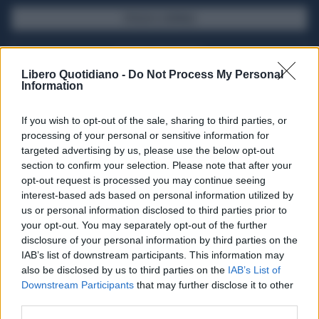
SFOGLIA IL GIORNALE
ACQUISTA ABBONAMENTO
Libero Quotidiano -
Do Not Process My Personal
Information
If you wish to opt-out of the sale, sharing to third parties, or
processing of your personal or sensitive information for
targeted advertising by us, please use the below opt-out
section to confirm your selection. Please note that after your
opt-out request is processed you may continue seeing
interest-based ads based on personal information utilized by
us or personal information disclosed to third parties prior to
your opt-out. You may separately opt-out of the further
Seguici su Google Discover
disclosure of your personal information by third parties on the
IAB’s list of downstream participants. This information may
Segui Libero Quotidiano su Google Discover
also be disclosed by us to third parties on the
IAB’s List of
Scegli Libero Quotidiano come fonte preferita
Downstream Participants
that may further disclose it to other
third parties.