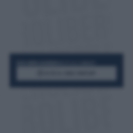
RESTA SEMPRE AGGIORNATO
UNISCITI ALLA COMMUNITY
ACCEDI AL CANALE WHATSAPP