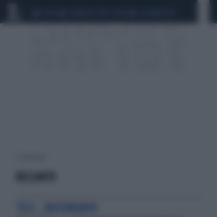
CEUTA
SCANDALO CONTE-COVID
CALCIOMERCATO
3 risultati per:
BELCANTO
TELE...RACCOMANDO