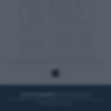
1
ACQUISTA UN ABBONAMENTO
OTTIENI DEI SUPER VANTAGGI
Potrai sfogliare la rivista online, leggere tutte le edizioni locali, ricevere a
casa il giornale cartaceo