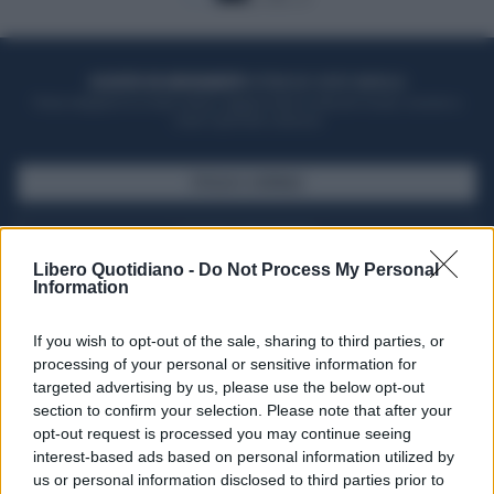
ACQUISTA UN ABBONAMENTO
OTTIENI DEI SUPER VANTAGGI
Potrai sfogliare la rivista online, leggere tutte le edizioni locali, ricevere a
casa il giornale cartaceo
SFOGLIA IL GIORNALE
ACQUISTA ABBONAMENTO
Libero Quotidiano -
Do Not Process My Personal
Information
If you wish to opt-out of the sale, sharing to third parties, or
processing of your personal or sensitive information for
targeted advertising by us, please use the below opt-out
section to confirm your selection. Please note that after your
opt-out request is processed you may continue seeing
interest-based ads based on personal information utilized by
us or personal information disclosed to third parties prior to