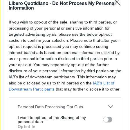
Libero Quotidiano -
Do Not Process My Personal
Information
If you wish to opt-out of the sale, sharing to third parties, or
processing of your personal or sensitive information for
targeted advertising by us, please use the below opt-out
section to confirm your selection. Please note that after your
opt-out request is processed you may continue seeing
interest-based ads based on personal information utilized by
us or personal information disclosed to third parties prior to
your opt-out. You may separately opt-out of the further
Seguici su Google Discover
disclosure of your personal information by third parties on the
IAB’s list of downstream participants. This information may
Segui Libero Quotidiano su Google Discover
also be disclosed by us to third parties on the
IAB’s List of
Scegli Libero Quotidiano come fonte preferita
Downstream Participants
that may further disclose it to other
third parties.
SEZIONI
Personal Data Processing Opt Outs
I want to opt-out of the Sharing of my
SPETTACOLI
personal data.
Opted In