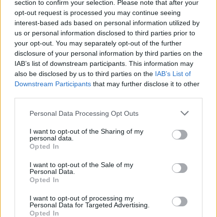
section to confirm your selection. Please note that after your
opt-out request is processed you may continue seeing
interest-based ads based on personal information utilized by
us or personal information disclosed to third parties prior to
your opt-out. You may separately opt-out of the further
Seguici su Google Discover
disclosure of your personal information by third parties on the
IAB’s list of downstream participants. This information may
Segui Libero Quotidiano su Google Discover
also be disclosed by us to third parties on the
IAB’s List of
Scegli Libero Quotidiano come fonte preferita
Downstream Participants
that may further disclose it to other
third parties.
SEZIONI
Personal Data Processing Opt Outs
I want to opt-out of the Sharing of my
SPETTACOLI
personal data.
Opted In
SCIENZA E TECH
I want to opt-out of the Sale of my
Personal Data.
Opted In
ALTRO
I want to opt-out of processing my
Personal Data for Targeted Advertising.
Opted In