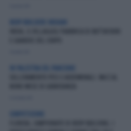
23 gennaio 2010
BODY BUILDERS INDIANI
INDIA, IL VILLAGGIO/FABBRICA DI BUTTAFUORI
E GUARDIE DEL CORPO
7 dicembre 2014
IN PALESTRA COL PANCIONE
SOLLEVAMENTO PESI E ADDOMINALI. MA È AL
NONO MESE DI GRAVIDANZA
21 settembre 2014
COMPETIZIONE
FLORIDA, CAMPIONATO DI BODY BUILDING. I