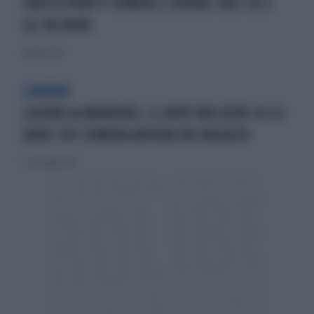
PARTECIPANTI? UOMINI E DONNE TRA I 50 E
GLI 80 ANNI
21 luglio 2013
LONDRA
LAZARO ALMANARAS, IL BODY BUILDERS DI 62
ANNI CHE SEMBRA ANCORA UN RAGAZZO
27 settembre 2015