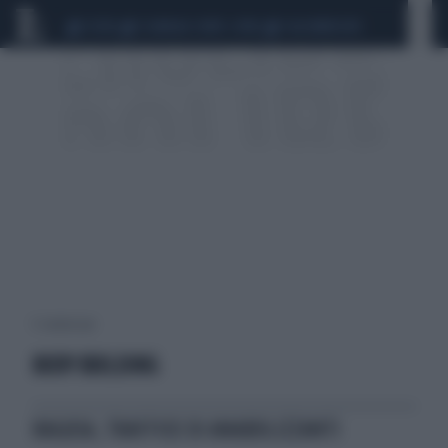
CEUTA
SCANDALO CONTE-COVID
CALCIOMERCATO
5 risultati per:
BODY BUILDING
RAGUSA, TRAFFICO DI ANABOLIZZANTI