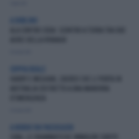
3 luglio 2021
A DUBLINO
ALA CONTRO CODA: SCONTRO A TERRA TRA DUE
AEREI DELLA RYANAIR
10 ottobre 2014
COPPIA REALE
HARRY E MEGHAN, L'AEREO CHE LI PORTA IN
AUSTRALIA COSTRETTO A UNA MANOVRA
D'EMERGENZA
27 ottobre 2018
A BORDO 104 PASSEGGERI
CUBA, LE DRAMMATICHE IMMAGINI SUBITO