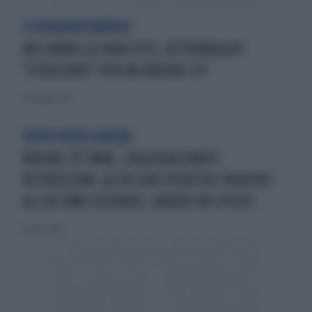
A JOHANNESBURGH
UN CARRELLO NON ESCE, ATTERRAGGIO
"STRISCIATO" PER UN BOEING 737
26 ottobre 2015
DOPO ADDIS ABEBA
BOEING 737 MAX, L'AGGHIACCIANTE
RETROSCENA. ALTRI DUE DISASTRI SVENTATI
ALL'ULTIMO SECONDO, L'AUDIO DEI PILOTI
17 marzo 2019