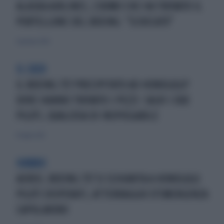
ALASKA AIRLINES, L'UOMO CHE HA TROVATO IL
PORTELLONE DEL BOEING: "SCIOCCATO"
9 gennaio 2024
IL CASO
IL BOEING 737 PRECIPITATO AD HONOLULU?
DOVE HANNO TROVATO I PEZZI: SALVI I DUE
PILOTI, QUALCOSA DI INSPIEGABILE
10 luglio 2021
HAWAII
AEREO, BOEING 737 SI SCHIANTA A HONOLULU:
PILOTI DISPERATI, ATTERRAGGIO D'EMERGENZA
CAPOLAVORO