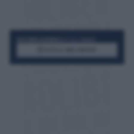
RESTA SEMPRE AGGIORNATO
UNISCITI ALLA COMMUNITY
ACCEDI AL CANALE WHATSAPP