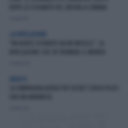
DOPO LO SCHIANTO DEL BOEING A L'AVANA
20 maggio 2018
LA RIVELAZIONE
"UN AEREO SFIORATO DA UN MISSILE": LA
RIVELAZIONE CHE FA TREMARE IL MONDO
8 novembre 2015
AREA 51
LA COMPAGNIA AEREA TOP SECRET CERCA PILOTI
CON UN ANNUNCIO
6 dicembre 2015