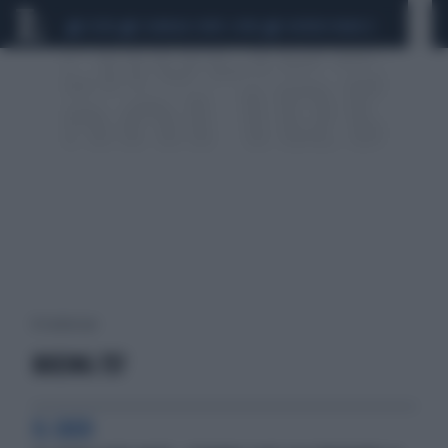
CEUTA
SCANDALO CONTE-COVID
SIGFRIDO RANUCCI
10 risultati per:
BOEING 737
IL CASO