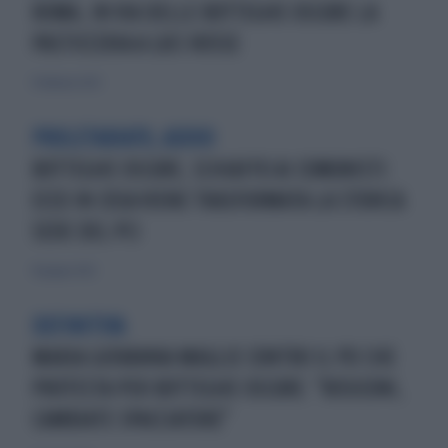
ROMA, IN VIA DELLE BOTTEGHE OSCURE LA
PASTICCERIA A LUCI ROSSE
11 febbraio 2023
PROLETARIATO, ADDIO
BOTTEGHE OSCURE, SCHIAFFO AI COMUNISTI:
ECCO IN COSA VIENE TRASFORMATA LA STORICA
SEDE DEL PCI
14 giugno 2022
DEFINITIVA
MARIA GIOVANNA MAGLIE CONTRO IL PD CHE
PROTESTA PER BOTTEGHE OSCURE: "ROSICONI,
CAMBIATE SPACCIATORE"