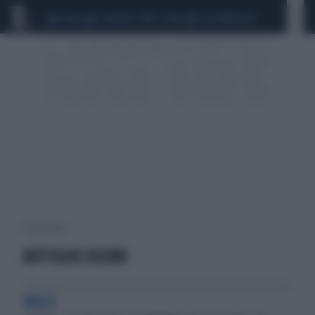
CEUTA
SCANDALO CONTE-COVID
CALCIOMERCATO
9 risultati per:
BOTTEGHE OSCURE
DOLCI