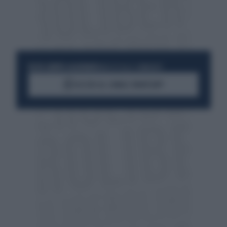
RESTA SEMPRE AGGIORNATO
UNISCITI ALLA COMMUNITY
ACCEDI AL CANALE WHATSAPP