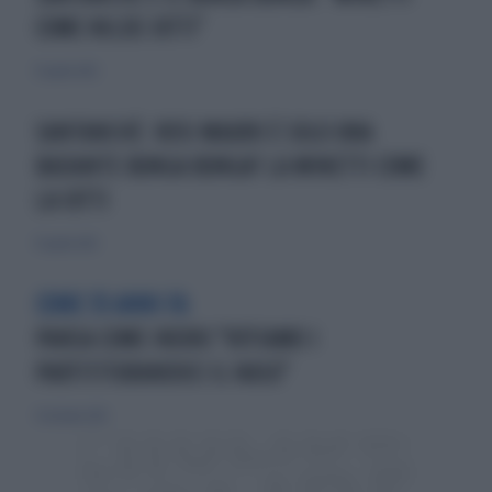
COME NILDE IOTTI"
15 aprile 2012
SANTANCHÈ: ROSI MAURO È SOLO UNA
BADANTE BUNGA BUNGA? LA MINETTI COME
LA IOTTI
15 aprile 2012
COME 35 ANNI FA
PANSA COME INDRO:"VOTIAMO I
PARTITITURANDOCI IL NASO"
31 ottobre 2012