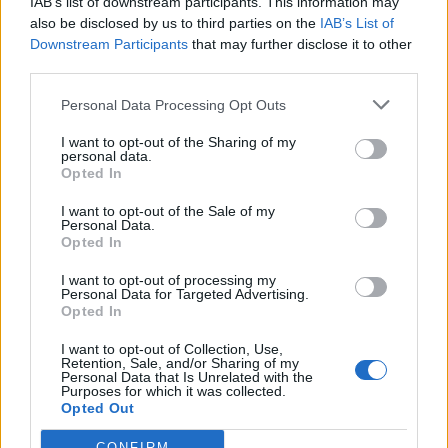
IAB’s list of downstream participants. This information may
Segui Libero Quotidiano su Google Discover
also be disclosed by us to third parties on the
IAB’s List of
Scegli Libero Quotidiano come fonte preferita
Downstream Participants
that may further disclose it to other
third parties.
SEZIONI
Personal Data Processing Opt Outs
I want to opt-out of the Sharing of my
SPETTACOLI
personal data.
Opted In
SCIENZA E TECH
I want to opt-out of the Sale of my
Personal Data.
Opted In
ALTRO
I want to opt-out of processing my
Personal Data for Targeted Advertising.
Opted In
I want to opt-out of Collection, Use,
Retention, Sale, and/or Sharing of my
Personal Data that Is Unrelated with the
Purposes for which it was collected.
Libero Shopping
Contatti
Pubblicità
Cookie policy
Privacy policy
Opted Out
Condizioni generali
Modello 231
Assistenza
Preferenze Privacy
CONFIRM