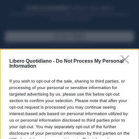
ACQUISTA UN ABBONAMENTO
OTTIENI DEI SUPER VANTAGGI
Potrai sfogliare la rivista online, leggere tutte le edizioni locali, ricevere a
casa il giornale cartaceo
SFOGLIA IL GIORNALE
ACQUISTA ABBONAMENTO
Libero Quotidiano -
Do Not Process My Personal
Information
If you wish to opt-out of the sale, sharing to third parties, or
processing of your personal or sensitive information for
targeted advertising by us, please use the below opt-out
section to confirm your selection. Please note that after your
opt-out request is processed you may continue seeing
interest-based ads based on personal information utilized by
us or personal information disclosed to third parties prior to
your opt-out. You may separately opt-out of the further
Seguici su Google Discover
disclosure of your personal information by third parties on the