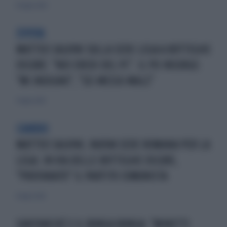
10 luglio 2020
EVVIVA
MATTEO SALVINI SULLA SEDE LEGA A BOTTEGHE
OSCURE: "NOI EREDI DEL PC". IL PD INSORGE:
"MI INDIGNO", "SEI MESSO MALE"
9 luglio 2020
CAMBIO
MATTEO SALVINI, NUOVA SEDE ROMANA PER LA
LEGA: IN VIA DELLE BOTTEGHE OSCURE,
"PROFANATO" IL PARTITO COMUNISTA
8 luglio 2020
SANTANCHÈ E IL BUNGA BUNGA: "MINETTI