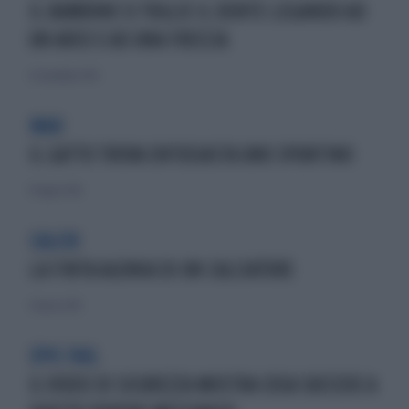
IL BAMBINO SI TOGLIE IL DENTE LEGANDO AD
UN ARCO E AD UNA FRECCIA
22 novembre 2015
MAO
IL GATTO TROVA ENTUSIASTA UNO SPUNTINO
19 luglio 2015
CALCIO
LA FINTA AGONIA DI UN CALCIATORE
31 marzo 2015
EPIC FAIL
IL VIDEO DI SICUREZZA MOSTRA COSA SUCCEDE A