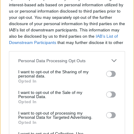
interest-based ads based on personal information utilized by
us or personal information disclosed to third parties prior to
your opt-out. You may separately opt-out of the further
Seguici su Google Discover
disclosure of your personal information by third parties on the
IAB’s list of downstream participants. This information may
Segui Libero Quotidiano su Google Discover
also be disclosed by us to third parties on the
IAB’s List of
Scegli Libero Quotidiano come fonte preferita
Downstream Participants
that may further disclose it to other
third parties.
SEZIONI
Personal Data Processing Opt Outs
I want to opt-out of the Sharing of my
SPETTACOLI
personal data.
Opted In
SCIENZA E TECH
I want to opt-out of the Sale of my
Personal Data.
Opted In
ALTRO
I want to opt-out of processing my
Personal Data for Targeted Advertising.
Opted In
I want to opt-out of Collection, Use,