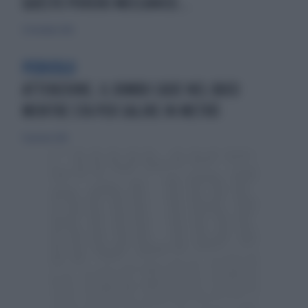
QUESTO POVERO MECCANICO...
25 dicembre 2016
PERICOLO
ATTENZIONE, IL BIMBO CADE NEL BUCO
MENTRE STA PER SALIRE IN METRÒ
17 gennaio 2016