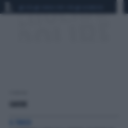
CEUTA
SCANDALO CONTE-COVID
CALCIOMERCATO
5 risultati per:
CADERE
IL TRUCCO