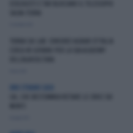
ECOLOGISTI E TAR BLOCCANO IL TELESCOPIO
SALVA-TERRA
9 settembre 2024
TORNA CAI LAB: CONSORZI AGRARI D'ITALIA
CERCA 40 GIOVANI PER LA SUA ACADEMY
DELL'AGRICOLTURA
8 marzo 2024
UNO STRANO CASO
CAI, CHE BESTEMMIA VIETARE LE CROCI SUI
MONTI
26 giugno 2023