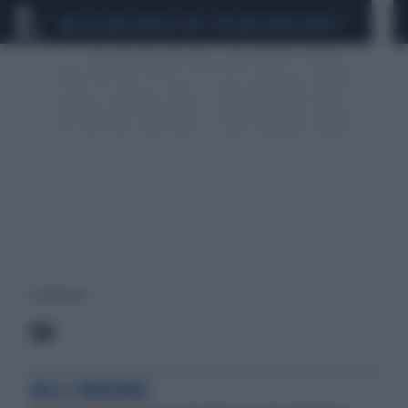
CEUTA
SCANDALO CONTE-COVID
SIGFRIDO RANUCCI
4 risultati per:
CAI
SULLE MADONIE