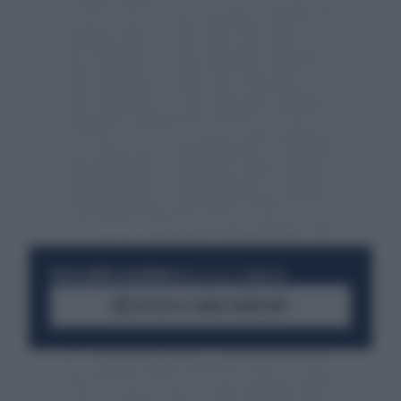
RESTA SEMPRE AGGIORNATO
UNISCITI ALLA COMMUNITY
ACCEDI AL CANALE WHATSAPP