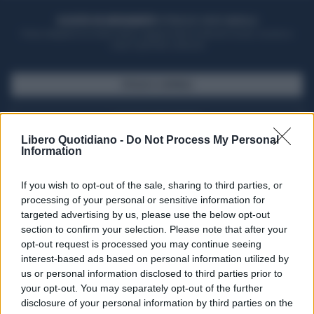
ACQUISTA UN ABBONAMENTO
OTTIENI DEI SUPER VANTAGGI
Potrai sfogliare la rivista online, leggere tutte le edizioni locali, ricevere a
casa il giornale cartaceo
SFOGLIA IL GIORNALE
ACQUISTA ABBONAMENTO
Libero Quotidiano -
Do Not Process My Personal
Information
If you wish to opt-out of the sale, sharing to third parties, or
processing of your personal or sensitive information for
targeted advertising by us, please use the below opt-out
section to confirm your selection. Please note that after your
opt-out request is processed you may continue seeing
interest-based ads based on personal information utilized by
us or personal information disclosed to third parties prior to
your opt-out. You may separately opt-out of the further
Seguici su Google Discover
disclosure of your personal information by third parties on the