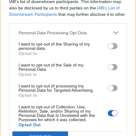
IAB’s list of downstream participants. This information may
Segui Libero Quotidiano su Google Discover
also be disclosed by us to third parties on the
IAB’s List of
Scegli Libero Quotidiano come fonte preferita
Downstream Participants
that may further disclose it to other
third parties.
SEZIONI
Personal Data Processing Opt Outs
I want to opt-out of the Sharing of my
SPETTACOLI
personal data.
Opted In
SCIENZA E TECH
I want to opt-out of the Sale of my
Personal Data.
Opted In
ALTRO
I want to opt-out of processing my
Personal Data for Targeted Advertising.
Opted In
I want to opt-out of Collection, Use,
Retention, Sale, and/or Sharing of my
Personal Data that Is Unrelated with the
Purposes for which it was collected.
Libero Shopping
Contatti
Pubblicità
Cookie policy
Privacy policy
Opted Out
Condizioni generali
Modello 231
Assistenza
Preferenze Privacy