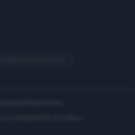
 Quotidiano come fonte preferita
Assistenza
Preferenze Privacy
i: C.F. e P.IVA 06823221004 - R.E.A. Milano n.