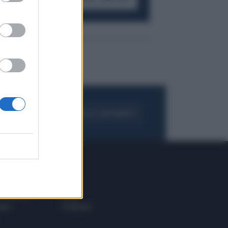
FOGLIA IL GIORNALE
ACQUISTA ABBONAMENTO
 E TECH
ALTRO
tazione e
Blog
ere
Podcast