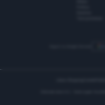
Milano
Politica
Giustizia
Terra promessa
Seguici su Google Discover
S
Libero Shopping
Contatti
Pubbl
Editoriale Libero S.r.l. - Sede Legale: Via d