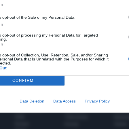
In
o opt-out of the Sale of my Personal Data.
In
to opt-out of processing my Personal Data for Targeted
1
ing.
In
o opt-out of Collection, Use, Retention, Sale, and/or Sharing
ersonal Data that Is Unrelated with the Purposes for which it
 SUPER VANTAGGI
lected.
S
e le edizioni locali, ricevere a casa il giornale cartaceo
Out
CONFIRM
Data Deletion
Data Access
Privacy Policy
SPETTACOLI
SCIENZA
Rissa Politica
Spettacoli
Alimen
Italia
Televisione
beness
Europa
Gossip
Salute