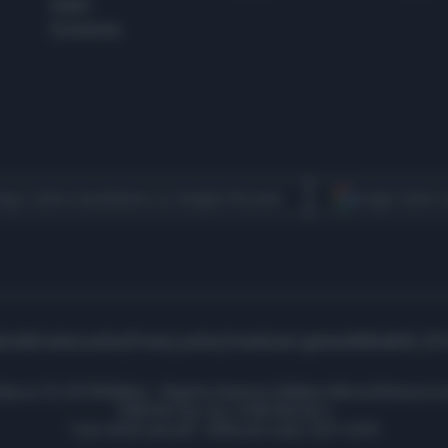
Esteri
Economia
egui Libero Quotidiano su Google Discover
Scegli Libero
icità
Cookie policy
Privacy policy
Condizioni generali
Modello 231
ell’Aprica 18, 20158 Milano - Registro Imprese di Milano Monza Brianza Lod
1690166 Cap. Soc. € 400.000,00 i.v.
Tutti i diritti riservati - ISSN (sito web): 2531-6370