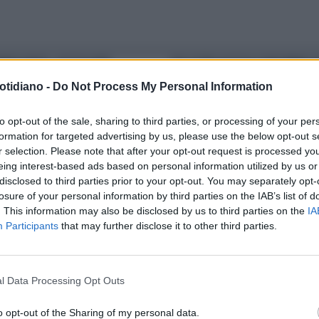
NDA KNOX, ACCUSA PER
DELL'UTRI ACCUSA CIANCIMINO J
UNNIA
otidiano -
Do Not Process My Personal Information
to opt-out of the sale, sharing to third parties, or processing of your per
formation for targeted advertising by us, please use the below opt-out s
r selection. Please note that after your opt-out request is processed y
eing interest-based ads based on personal information utilized by us or
disclosed to third parties prior to your opt-out. You may separately opt-
TERI ITALIANI
EMANUELA
DAVANTI ALLA CASSAZIONE
losure of your personal information by third parties on the IAB’s list of
ANDI, IL CASO VERRÀ
MASSIMO BOSSETTI, LA PROCU
. This information may also be disclosed by us to third parties on the
IA
Participants
that may further disclose it to other third parties.
HIVIATO. IL SUPERTESTIMONE
CHIEDE SIA IMPUTATO PER
USATO DI CALUNNIA
CALUNNIA: COS'HA DETTO DI
GRAVE
l Data Processing Opt Outs
o opt-out of the Sharing of my personal data.
LA COMMUNITY