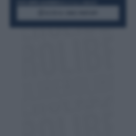
RESTA SEMPRE AGGIORNATO
UNISCITI ALLA COMMUNITY
ACCEDI AL CANALE WHATSAPP