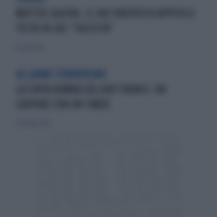
MATTEO SALVINI, IL SUO FANTOCCIO APPESO A
TESTA IN GIÙ: "FASCISTA"
26 aprile 2015
ALLARME TERRORISMO
LA FINTA BOMBA SULL'AIR FRANCE: UN
CARTONE CON UN TIMER
27 dicembre 2015