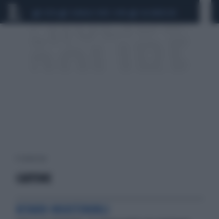
CEUTA
SCANDALO CONTE-COVID
CALCIOMERCATO
8 risultati per:
CARTONE
RITARDI INSOSTENIBILI