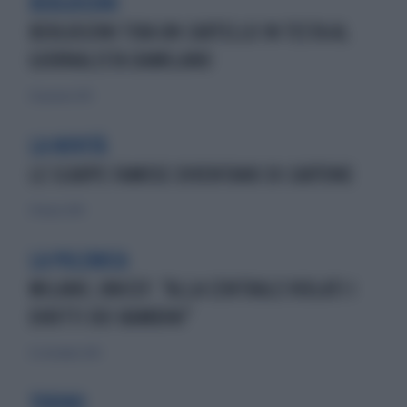
BERLUSCONI
BERLUSCONI TIRA UN CARTELLO IN TESTA AL
GIORNALISTA DAMILANO
20 gennaio 2013
LA NOVITÀ
LE SCARPE FAMOSE DIVENTANO DI CARTONE
29 marzo 2014
LA POLEMICA
MILANO, UNICEF: "ALLA CENTRALE VIOLATI I
DIRITTI DEI BAMBINI"
21 settembre 2014
TORINO