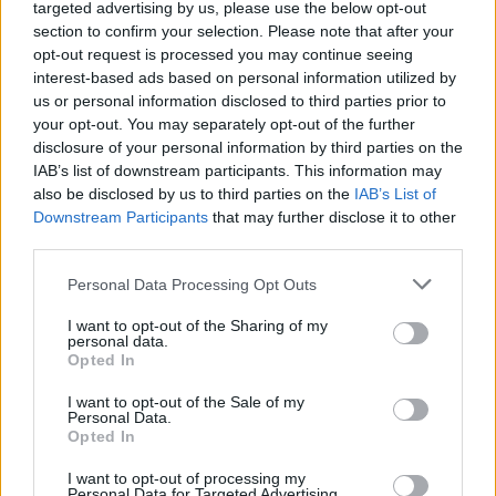
targeted advertising by us, please use the below opt-out
section to confirm your selection. Please note that after your
opt-out request is processed you may continue seeing
interest-based ads based on personal information utilized by
us or personal information disclosed to third parties prior to
your opt-out. You may separately opt-out of the further
Seguici su Google Discover
disclosure of your personal information by third parties on the
IAB’s list of downstream participants. This information may
Segui Libero Quotidiano su Google Discover
also be disclosed by us to third parties on the
IAB’s List of
Scegli Libero Quotidiano come fonte preferita
Downstream Participants
that may further disclose it to other
third parties.
SEZIONI
Personal Data Processing Opt Outs
I want to opt-out of the Sharing of my
SPETTACOLI
personal data.
Opted In
SCIENZA E TECH
I want to opt-out of the Sale of my
Personal Data.
Opted In
ALTRO
I want to opt-out of processing my
Personal Data for Targeted Advertising.