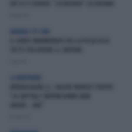
SKY SI È STUFATA: "LICENZIATO" CELENTANO
30 giugno 2012
ANIMALI VS CIBO
IL CORVO INNAMORATO DELLA PIZZA FA DI
TUTTO PER APRIRE IL CARTONE
12 luglio 2015
LA BOUTARDE
ANDREA AGNELLI, SALUTA IRONICO THOHIR:
"LA CAPITALE INDONESIANA SARÀ
JAKART...ONE"
20 ottobre 2013