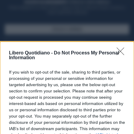
ACQUISTA UN ABBONAMENTO
OTTIENI DEI SUPER VANTAGGI
Potrai sfogliare la rivista online, leggere tutte le edizioni locali, ricevere a
casa il giornale cartaceo
SFOGLIA IL GIORNALE
ACQUISTA ABBONAMENTO
Libero Quotidiano -
Do Not Process My Personal
Information
If you wish to opt-out of the sale, sharing to third parties, or
processing of your personal or sensitive information for
targeted advertising by us, please use the below opt-out
section to confirm your selection. Please note that after your
opt-out request is processed you may continue seeing
interest-based ads based on personal information utilized by
us or personal information disclosed to third parties prior to
your opt-out. You may separately opt-out of the further
Seguici su Google Discover
disclosure of your personal information by third parties on the
IAB’s list of downstream participants. This information may
Segui Libero Quotidiano su Google Discover