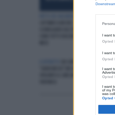
Downstream 
PATTO DEL NAZARENO
RAVETTO E
LA 
CATTANEO A BECHIS: CHE
BEL
Persona
SCENEGGIATA SULL'ITALICUM!
UNI
I want t
SONO TUTTI D'ACCORDO DA UN
Opted 
MESE
I want t
Opted 
IL RITRATTO
CHI SONO LE TRE
L'A
"GIUDICHESSE"CHE HANNO
"BA
I want 
Advertis
SPOLPATO IL CAVE ARRICCHITO
REN
Opted 
VERONICA
I want t
of my P
was col
Opted 