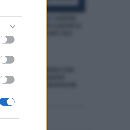
SIMPATICONE A METÀ
ALBERTINI
 DI
LATIN LOVER CON LA GIUDICHESSA
DEL CAV E FA LA GAFFE SULLE
FEMMINISTE
A MONZA
LA SENATRICE ELENA
O
CATTANEO INDAGATA PER
DIFFAMAZIONE: ARCHIVIAZIONE