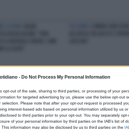
ME AZZURRE
GALAN,
L'ALLARME
I COMUNI SONO VICIN
TELLATA AD ALFANO: "NON
ALLA RESA:"AD AGOSTO STIPEN
O A CHIEDERGLI FAVORI, COME
A RISCHIO"
NO GLI ALTRI"
otidiano -
Do Not Process My Personal Information
TA SENZA VERGOGNA
ECCO
IL VIDEO DELL'ARRINGA DIFENSI
E ABITA L'ASSESSORECHE NON
'MENO DI 8MILA €?
to opt-out of the sale, sharing to third parties, or processing of your per
SCE A PAGARE IL MUTUO
ROVINATO'L'ASSESSORE SI
formation for targeted advertising by us, please use the below opt-out s
DIFENDE:GUARDATE E GIUDICA
r selection. Please note that after your opt-out request is processed y
VOI
eing interest-based ads based on personal information utilized by us or
disclosed to third parties prior to your opt-out. You may separately opt-
losure of your personal information by third parties on the IAB’s list of
LA COMMUNITY
. This information may also be disclosed by us to third parties on the
IA