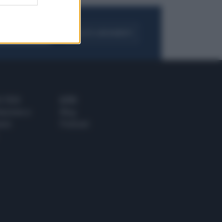
FOGLIA IL GIORNALE
ACQUISTA ABBONAMENTO
 E TECH
ALTRO
tazione e
Blog
ere
Podcast