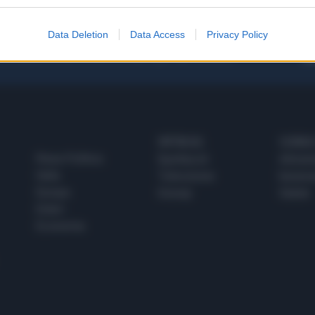
Data Deletion
Data Access
Privacy Policy
 SUPER VANTAGGI
S
e le edizioni locali, ricevere a casa il giornale cartaceo
SPETTACOLI
SCIENZA
Rissa Politica
Spettacoli
Alimen
Italia
Televisione
beness
Europa
Gossip
Salute
Esteri
Economia