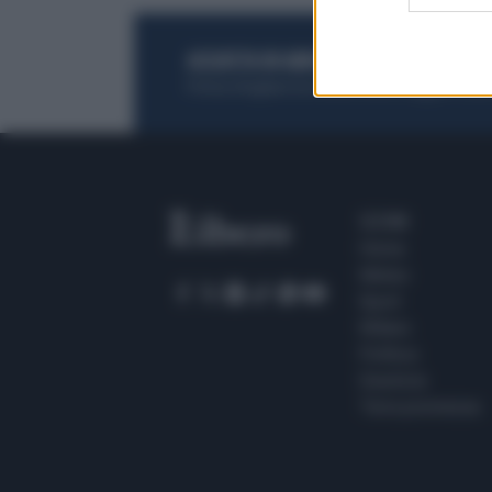
ACQUISTA UN ABBONAMENTO
OTTIENI DEI
Potrai sfogliare la rivista online, leggere tutt
SEZIONI
Home
Meteo
Sport
Milano
Politica
Giustizia
Terra promessa