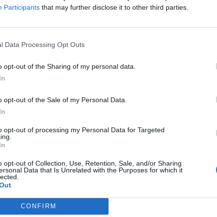
Participants
that may further disclose it to other third parties.
TELEFONATA
CATTANEO A
LA PRESENTAZIONE
SILVIO
PIETRO: "FORZA ITALIA E NCD
BERLUSCONI PRESENTA IL LIBRO
l Data Processing Opt Outs
TI ALLE ELEZIONI"
VESPA
o opt-out of the Sharing of my personal data.
In
o opt-out of the Sale of my Personal Data.
In
BITACOLO
CATTANEO A BECHIS:
A SPESE NOSTRE
CATTANEO:
STA FAIDE IN FI, INCALZIAMO
"20MILA EURO AL MESE? CI DEV
to opt-out of processing my Personal Data for Targeted
ing.
ZI"
CAMPARE"
In
o opt-out of Collection, Use, Retention, Sale, and/or Sharing
ersonal Data that Is Unrelated with the Purposes for which it
lected.
Out
1
2
CONFIRM