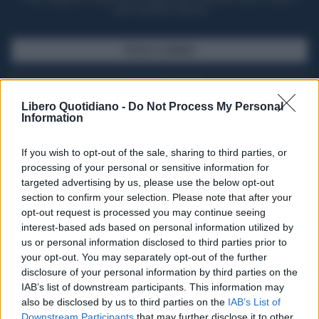
casa il giornale cartaceo
SFOGLIA IL GIORNALE
ACQUISTA ABBONAMENTO
Libero Quotidiano -
Do Not Process My Personal
Information
If you wish to opt-out of the sale, sharing to third parties, or
processing of your personal or sensitive information for
targeted advertising by us, please use the below opt-out
section to confirm your selection. Please note that after your
opt-out request is processed you may continue seeing
interest-based ads based on personal information utilized by
us or personal information disclosed to third parties prior to
your opt-out. You may separately opt-out of the further
Seguici su Google Discover
disclosure of your personal information by third parties on the
IAB’s list of downstream participants. This information may
Segui Libero Quotidiano su Google Discover
also be disclosed by us to third parties on the
IAB’s List of
Scegli Libero Quotidiano come fonte preferita
Downstream Participants
that may further disclose it to other