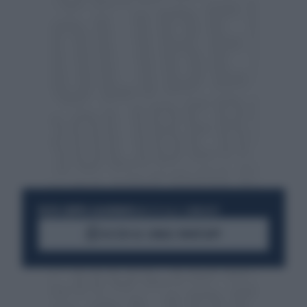
RESTA SEMPRE AGGIORNATO
UNISCITI ALLA COMMUNITY
ACCEDI AL CANALE WHATSAPP