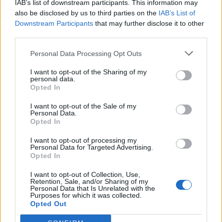
IAB’s list of downstream participants. This information may
Segui Libero Quotidiano su Google Discover
also be disclosed by us to third parties on the
IAB’s List of
Scegli Libero Quotidiano come fonte preferita
Downstream Participants
that may further disclose it to other
third parties.
SEZIONI
Personal Data Processing Opt Outs
I want to opt-out of the Sharing of my
SPETTACOLI
personal data.
Opted In
SCIENZA E TECH
I want to opt-out of the Sale of my
Personal Data.
Opted In
ALTRO
I want to opt-out of processing my
Personal Data for Targeted Advertising.
Opted In
I want to opt-out of Collection, Use,
Retention, Sale, and/or Sharing of my
Personal Data that Is Unrelated with the
Purposes for which it was collected.
Libero Shopping
Contatti
Pubblicità
Cookie policy
Privacy policy
Opted Out
Condizioni generali
Modello 231
Assistenza
Preferenze Privacy