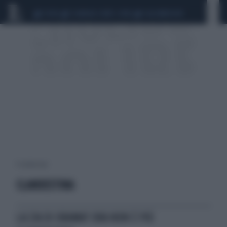
CEUTA
SCANDALO CONTE-COVID
CALCIOMERCATO
4 risultati per:
CLANDESTINA
LA ZIA DI OBAMA? ORA NON È PIÙ