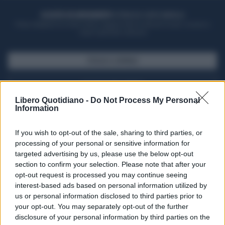
ACQUISTA UN ABBONAMENTO
OTTIENI DEI SUPER VANTAGGI
Potrai sfogliare la rivista online, leggere tutte le edizioni locali, ricevere a
casa il giornale cartaceo
SFOGLIA IL GIORNALE
ACQUISTA ABBONAMENTO
Libero Quotidiano -
Do Not Process My Personal
Information
If you wish to opt-out of the sale, sharing to third parties, or
processing of your personal or sensitive information for
targeted advertising by us, please use the below opt-out
section to confirm your selection. Please note that after your
opt-out request is processed you may continue seeing
interest-based ads based on personal information utilized by
us or personal information disclosed to third parties prior to
your opt-out. You may separately opt-out of the further
Seguici su Google Discover
disclosure of your personal information by third parties on the