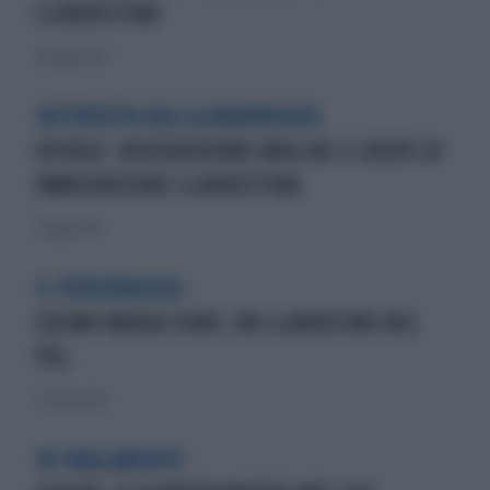
CLANDESTINA
23 maggio 2010
INTERVISTA DALLA ANNUNZIATA
KYENGE: BISOGNEREBBE ABOLIRE IL REATO DI
IMMIGRAZIONE CLANDESTINA
5 maggio 2013
IL PERSONAGGIO
COSIMO MARIA FERRI, UN CLANDESINO NEL
PDL
13 ottobre 2013
IN PARLAMENTO