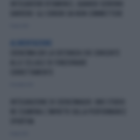
INTEGRATORI VITAMINICI, QUANDO SERVONO
DAVVERO: GLI ERRORI DA NON COMMETTERE
13 marzo 2026
ALIMENTAZIONE
COENZIMA Q10 LA SOSTANZA CHE CONSENTE
ALLE CELLULE DI FUNZIONARE
CORRETTAMENTE
16 dicembre 2025
INTEGRAZIONE DI COENZIMAQ10: UNO STUDIO
NE ESAMINA L’IMPATTO SULLA PERFORMANCE
SPORTIVA
14 luglio 2023