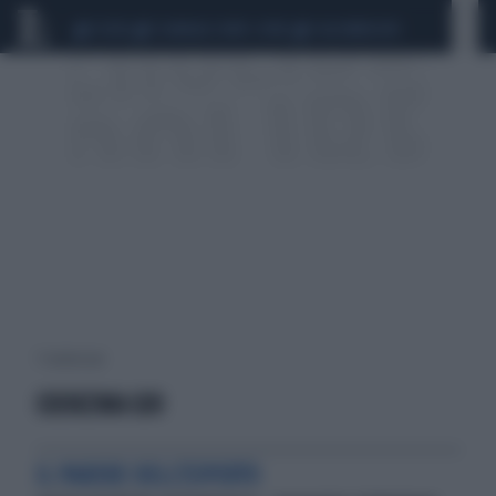
CEUTA
SCANDALO CONTE-COVID
CALCIOMERCATO
7 risultati per:
COENZIMA Q10
IL PARERE DELL'ESPERTO