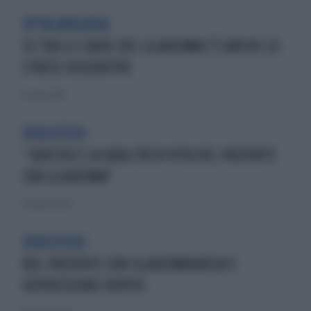
OFTALMOLOGIA
SE TRA LE CAUSE DEL GLAUCOMAC’È ANCHE LO
STRESS OSSIDATIVO
29 aprile 2018
OCULISTICA
“QUESTA È LA QUALITÀ DI VITA DEL PAZIENTE
CON GLAUCOMA”
28 gennaio 2018
OCULISTICA
NEL PAZIENTE CON GLAUCOMAANSIA E
DEPRESSIONE DOPPIE