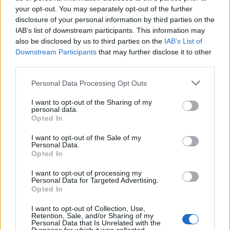
your opt-out. You may separately opt-out of the further
Seguici su Google Discover
disclosure of your personal information by third parties on the
IAB’s list of downstream participants. This information may
Segui Libero Quotidiano su Google Discover
also be disclosed by us to third parties on the
IAB’s List of
Scegli Libero Quotidiano come fonte preferita
Downstream Participants
that may further disclose it to other
third parties.
SEZIONI
Personal Data Processing Opt Outs
I want to opt-out of the Sharing of my
SPETTACOLI
personal data.
Opted In
SCIENZA E TECH
I want to opt-out of the Sale of my
Personal Data.
Opted In
ALTRO
I want to opt-out of processing my
Personal Data for Targeted Advertising.
Opted In
I want to opt-out of Collection, Use,
Retention, Sale, and/or Sharing of my
Personal Data that Is Unrelated with the