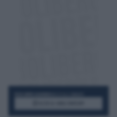
RESTA SEMPRE AGGIORNATO
UNISCITI ALLA COMMUNITY
ACCEDI AL CANALE WHATSAPP