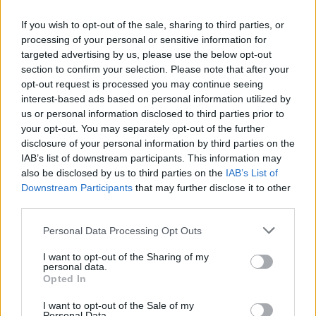
If you wish to opt-out of the sale, sharing to third parties, or
processing of your personal or sensitive information for
targeted advertising by us, please use the below opt-out
section to confirm your selection. Please note that after your
opt-out request is processed you may continue seeing
interest-based ads based on personal information utilized by
us or personal information disclosed to third parties prior to
your opt-out. You may separately opt-out of the further
Seguici su Google Discover
disclosure of your personal information by third parties on the
IAB’s list of downstream participants. This information may
Segui Libero Quotidiano su Google Discover
also be disclosed by us to third parties on the
IAB’s List of
Scegli Libero Quotidiano come fonte preferita
Downstream Participants
that may further disclose it to other
third parties.
SEZIONI
Personal Data Processing Opt Outs
I want to opt-out of the Sharing of my
SPETTACOLI
personal data.
Opted In
SCIENZA E TECH
I want to opt-out of the Sale of my
Personal Data.