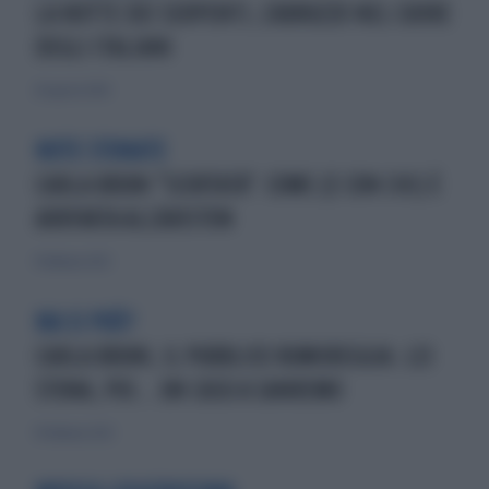
LA NOTTE DEI SERPENTI, L'ABRUZZO NEL CUORE
DEGLI ITALIANI
26 agosto 2024
NOTE STONATE
CARLA BRUNI "SCORTATA": COME (E CON CHI) È
ARRIVATA ALL'ARISTON
11 febbraio 2023
MA SI PUÒ?
CARLA BRUNI, IL PUBBLICO RUMOREGGIA. LEI
STONA, POI... UN CASO A SANREMO
10 febbraio 2023