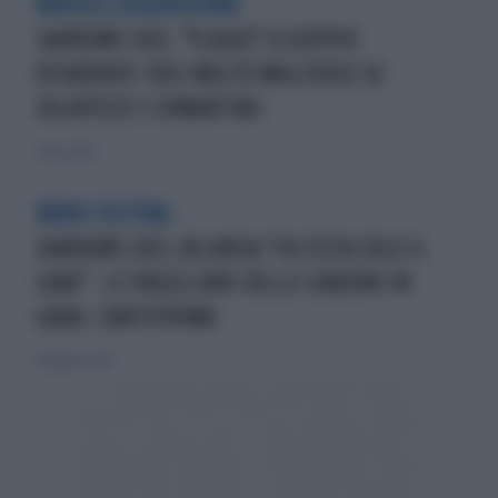
MUSICA LEGGERISSIMA
SANREMO 2021, "PLAGIO" A SCOPPIO
RITARDATO. VOCI MOLTO MALIZIOSE SU
COLAPESCE E DIMARTINO
7 marzo 2021
BUON FESTIVAL
SANREMO 2021, AD ARISA "FA FESTA SOLO IL
CANE". LE PAGELLONE DELLE CANZONI IN
GARA: L'ANTEPRIMA
10 febbraio 2021