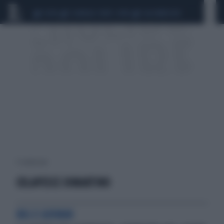
CEUTA
SCANDALO CONTE-COVID
CALCIOMERCATO
5 risultati per:
COLAPESCE DIMARTINO
BIG E GIOVANI