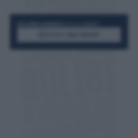
RESTA SEMPRE AGGIORNATO
UNISCITI ALLA COMMUNITY
ACCEDI AL CANALE WHATSAPP