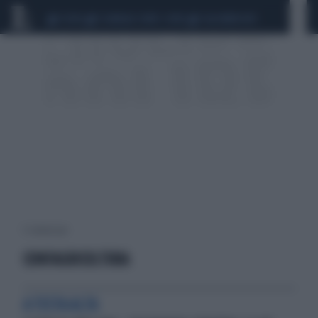
CEUTA
SCANDALO CONTE-COVID
CALCIOMERCATO
5 risultati per:
CONFAGRICOLTURA
A TESTA ALTA