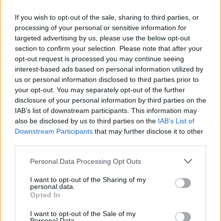
If you wish to opt-out of the sale, sharing to third parties, or
processing of your personal or sensitive information for
targeted advertising by us, please use the below opt-out
section to confirm your selection. Please note that after your
opt-out request is processed you may continue seeing
interest-based ads based on personal information utilized by
us or personal information disclosed to third parties prior to
your opt-out. You may separately opt-out of the further
Seguici su Google Discover
disclosure of your personal information by third parties on the
IAB’s list of downstream participants. This information may
Segui Libero Quotidiano su Google Discover
also be disclosed by us to third parties on the
IAB’s List of
Scegli Libero Quotidiano come fonte preferita
Downstream Participants
that may further disclose it to other
third parties.
SEZIONI
Personal Data Processing Opt Outs
I want to opt-out of the Sharing of my
SPETTACOLI
personal data.
Opted In
SCIENZA E TECH
I want to opt-out of the Sale of my
Personal Data.