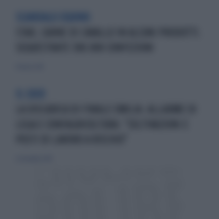
SCANDALO EQUINO
STAR, CARNE DI CAVALLO IN ALCUNI PRODOTTI.
SEQUESTRATE 300.000 CONFEZIONI
10 marzo 2013
IL CASO
LA DISCARICA DI FINALE EMILIA. ALLARME DI
LEGA E CONFAGRICOLTURA: "COLTIVAZIONI E
POSTI DI LAVORO A RISCHIO"
22 dicembre 2019