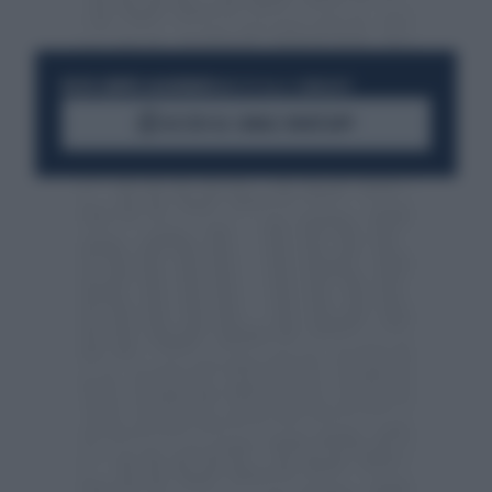
RESTA SEMPRE AGGIORNATO
UNISCITI ALLA COMMUNITY
ACCEDI AL CANALE WHATSAPP