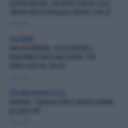
GIORGIA MELONI, L'AFFONDO CONTRO LA UE:
"ADESSO BASTA IDEOLOGIA CONTRO L'ITALIA"
10 maggio 2026
L'ALLARME
EMILIA ROMAGNA, CALDO-RECORD E
VENDEMMIA SUPER ANTICIPATA: "PIÙ
COMPLICATO DEL SOLITO"
16 agosto 2024
L'ULTIMA USCITA DI ELSA
FORNERO: "L'AGRICOLTURA TI RENDE GIOVANE
AD OGNI ETÀ"
11 novembre 2012