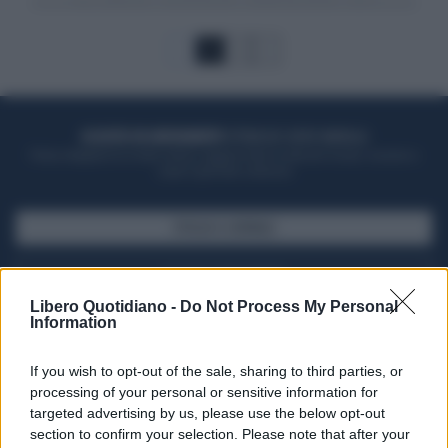
1
2
ACQUISTA UN ABBONAMENTO
OTTIENI DEI SUPER VANTAGGI
Potrai sfogliare la rivista online, leggere tutte le edizioni locali, ricevere a
casa il giornale cartaceo
SFOGLIA IL GIORNALE
ACQUISTA ABBONAMENTO
Libero Quotidiano -
Do Not Process My Personal
Information
If you wish to opt-out of the sale, sharing to third parties, or
processing of your personal or sensitive information for
targeted advertising by us, please use the below opt-out
section to confirm your selection. Please note that after your