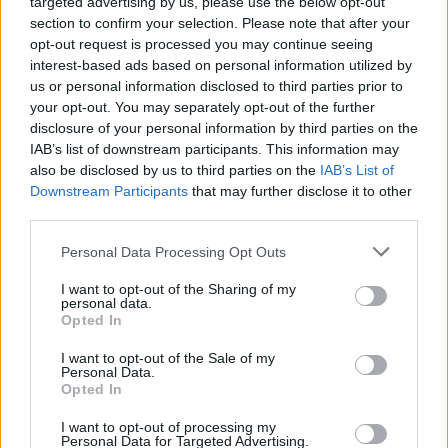
targeted advertising by us, please use the below opt-out
section to confirm your selection. Please note that after your
opt-out request is processed you may continue seeing
interest-based ads based on personal information utilized by
us or personal information disclosed to third parties prior to
your opt-out. You may separately opt-out of the further
Seguici su Google Discover
disclosure of your personal information by third parties on the
IAB’s list of downstream participants. This information may
Segui Libero Quotidiano su Google Discover
also be disclosed by us to third parties on the
IAB’s List of
Scegli Libero Quotidiano come fonte preferita
Downstream Participants
that may further disclose it to other
third parties.
SEZIONI
Personal Data Processing Opt Outs
I want to opt-out of the Sharing of my
SPETTACOLI
personal data.
Opted In
SCIENZA E TECH
I want to opt-out of the Sale of my
Personal Data.
Opted In
ALTRO
I want to opt-out of processing my
Personal Data for Targeted Advertising.