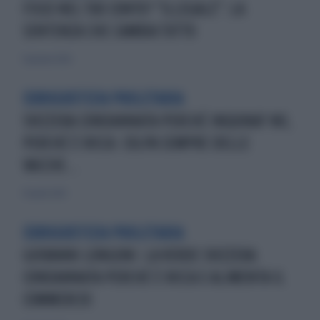
FISCO NEL TUO CONTO? "ILLEGALE": LA
SENTENZA CHE CAMBIA TUTTO
11 gennaio 2026
EUROGIUSTIZIA PROLETARIA
SVIZZERA CONDANNATA PERCHÉ INQUINA? NO,
PERCHÉ È RICCA: COLPA SEMPRE DELLE
VACCHE...
10 aprile 2024
EUROGIUSTIZIA PROLETARIA
GIOVANNI LONGONI: LA VERDE SVIZZERA
CONDANNATA PERCHÉ È RICCA E ALIMENTA IL
COMMERCIO