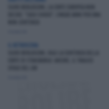
SILVIO BERLUSCONI, LA CORTE EUROPEA NON
DECIDE: "CASO CHIUSO", CINQUE ANNI PER UNA
NON-SENTENZA
30 novembre 2018
IL RETROSCENA
SILVIO BERLUSCONI, OGGI LA SENTENZA DELLA
CORTE DI STRASBURGO: ARCORE, IL TRAGICO
SFOGO DEL CAV
30 novembre 2018