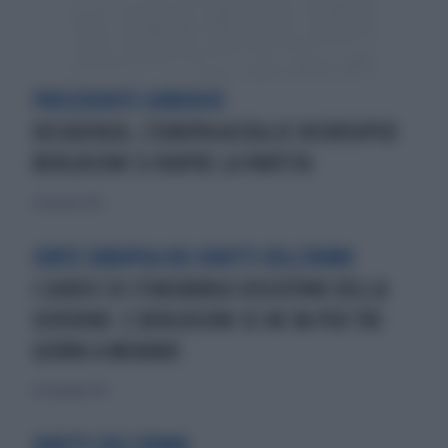
PRECEDENTE GIURIDICO
DECADENZA, L'EUROPA ACCOGLIE RICORSOPER
BERLUSCONI SI RIAPRE LA PARTITA
26 gennaio 2014
CORTE EUROPEA DEI DIRITTI DELL'UOMO
I GIUDICI DI STRASBURGO DISCUTONO DELLA
SEVERINO. E BERLUSCONI SE NE VA PER TRE
GIORNI A MERANO
26 novembre 2017
DIRITTI DELL'UOMO