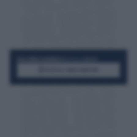
RESTA SEMPRE AGGIORNATO
UNISCITI ALLA COMMUNITY
ACCEDI AL CANALE WHATSAPP