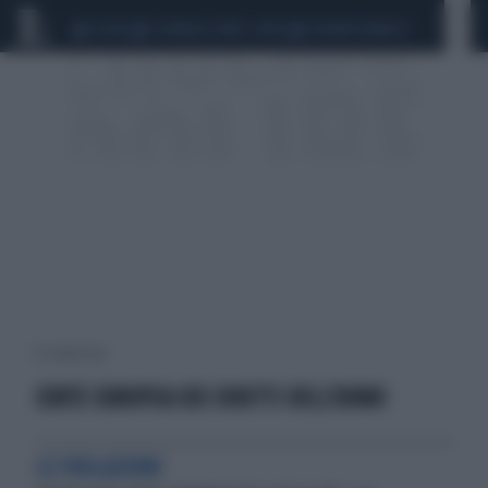
CEUTA
SCANDALO CONTE-COVID
SIGFRIDO RANUCCI
12 risultati per:
CORTE EUROPEA DEI DIRITTI DELL'UOMO
LE VIOLAZIONI