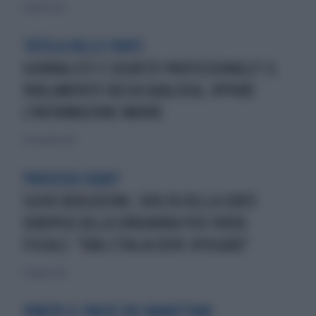
10 aprile 2024
TUTELA DELLE FONTI
GIORNALISTI E SEGRETO PROFESSIONALE? IL
PARLAMENTO FACCIA QUALCOSA, OPPURE
L'INFORMAZIONE MUORE
24 novembre 2021
PROCESSO EQUO?
SILVIO BERLUSCONI, SVOLTA DELLA CORTE
EUROPEA SULLA CONDANNA PER FRODE
FISCALE: "ORA L'ITALIA DEVE SPIEGARE"
17 maggio 2021
PUNITO IL PAESE DEI MANETTARI