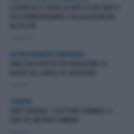
LEZIONE ALLE TOGHELA CORTE UE DEI DIRITTI
DELL'UOMOCONDANNA L'ITALIA A RISARCIRE
BELPIETRO
29 settembre 2013
ACCERCHIAMENTO GIUDIZIARIO
UN'ALTRA ESPOSITO PER BERLUSCONI:LA
NIPOTE DEL GIUDICE DI CASSAZIONE
31 agosto 2013
STAMINA
CORTE EUROPEA: "LEGITTIMO FERMARE LE
CURE DEL METODO STAMINA"
31 maggio 2014