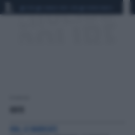
CEUTA
SCANDALO CONTE-COVID
SIGFRIDO RANUCCI
10 risultati per:
COSTE
ORA, LE BARRICATE