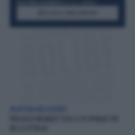
RESTA SEMPRE AGGIORNATO
UNISCITI ALLA COMMUNITY
ACCEDI AL CANALE WHATSAPP
IN ATTESA DELL'ESTATE
VOGLIA DI VACANZE? ECCO LE 10 SPIAGGE PIÙ
BELLE D'ITALIA