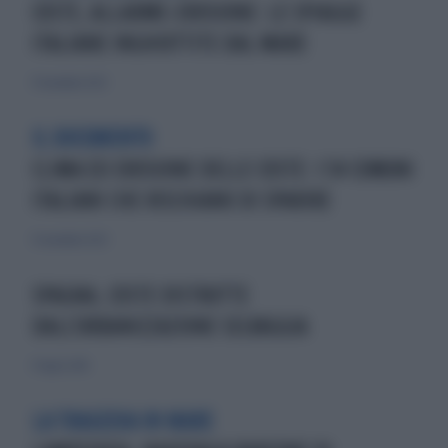
COSTE, ALLARME-EROSIONE: LE SPIAGGE
ITALIANE INGHIOTTITE DAL MARE
17 novembre 2023
IL DOCUMENTO
CLIMA ED EROSIONE DELLE COSTE: I 54 COMUNI
ITALIANI CHE RISCHIANO DI SPARIRE
13 novembre 2023
SPAGNA, COSTE DISTRUTTE
DALL'URBANIZZAZIONE SELVAGGIA
17 luglio 2010
LA TRAGEDIA IN MARE