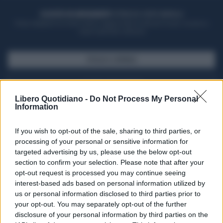
ACQUISTA UN ABBONAMENTO
OTTIENI DEI SUPER VANTAGGI
Potrai sfogliare la rivista online, leggere tutte le edizioni locali, ricevere a
casa il giornale cartaceo
SFOGLIA IL GIORNALE
ACQUISTA ABBONAMENTO
Libero Quotidiano -
Do Not Process My Personal
Information
If you wish to opt-out of the sale, sharing to third parties, or
processing of your personal or sensitive information for
targeted advertising by us, please use the below opt-out
section to confirm your selection. Please note that after your
opt-out request is processed you may continue seeing
interest-based ads based on personal information utilized by
us or personal information disclosed to third parties prior to
your opt-out. You may separately opt-out of the further
Seguici su Google Discover
disclosure of your personal information by third parties on the