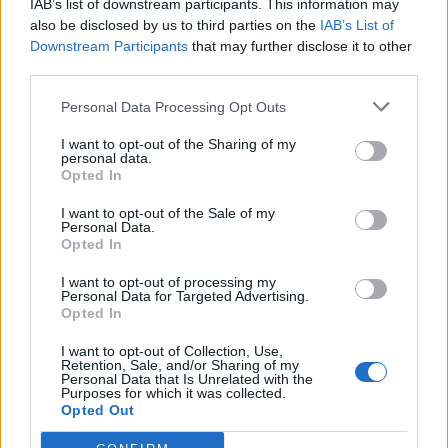
IAB’s list of downstream participants. This information may
Segui Libero Quotidiano su Google Discover
also be disclosed by us to third parties on the
IAB’s List of
Scegli Libero Quotidiano come fonte preferita
Downstream Participants
that may further disclose it to other
third parties.
SEZIONI
Personal Data Processing Opt Outs
I want to opt-out of the Sharing of my
SPETTACOLI
personal data.
Opted In
SCIENZA E TECH
I want to opt-out of the Sale of my
Personal Data.
Opted In
ALTRO
I want to opt-out of processing my
Personal Data for Targeted Advertising.
Opted In
I want to opt-out of Collection, Use,
Retention, Sale, and/or Sharing of my
Personal Data that Is Unrelated with the
Purposes for which it was collected.
Libero Shopping
Contatti
Pubblicità
Cookie policy
Privacy policy
Opted Out
Condizioni generali
Modello 231
Assistenza
Preferenze Privacy