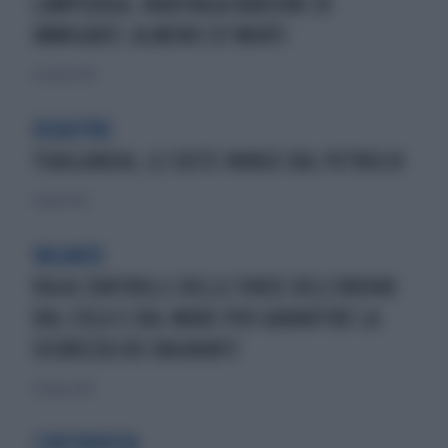
LAMPEDUSA, NAUFRAGA BARCONE DI
IMMIGRATI: ALMENO 127 MORTI
6 ottobre 2013
DISASTRO
THAILANDIA, LE COSTE INVASE DAL PETROLIO
31 luglio 2013
VACANZE
VIA AI CONTROLLI DELLE FORZE DELL'ORDINE
DAL CIELO E DAL MARE PER GARANTIRE LA
SICUREZZA DEI BAGNANTI
20 luglio 2019
L'INTERVISTA