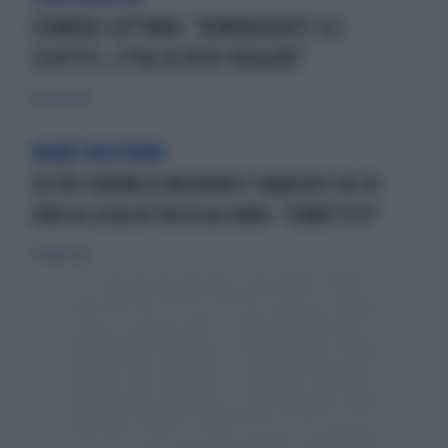
EDWARD LUTTWAK: "BOMBARDATE GLI
SCAFISTI, L'ITALIA DEVE REAGIRE"
19 aprile 2015
MARE NOSTRUM
OLTRE DUEMILA MIGRANTI SBARCATI IN 24
ORELA LEGA ATTACCA ALFANO: "DIMETTITI"
27 aprile 2014