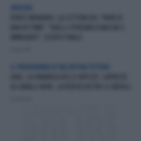
INDEGNI
PONTE MORANDI, LA LETTERA DEL "PAPÀ DI
UNA VITTIMA": "QUELLI PENSANO A VACCINI E
IMMIGRATI", SCHIFO FINALE
19 agosto 2018
IL PROGRAMMA DI VALENTINA PETRINI
FAKE, LA FABBRICA DELLE NOTIZIE: LAPRESSE
SU CANALE NOVE, LA VERITÀ DIETRO LE BUFALE
27 ottobre 2019