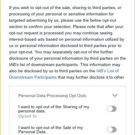
If you wish to opt-out of the sale, sharing to third parties, or
processing of your personal or sensitive information for
targeted advertising by us, please use the below opt-out
section to confirm your selection. Please note that after your
opt-out request is processed you may continue seeing
interest-based ads based on personal information utilized by
us or personal information disclosed to third parties prior to
your opt-out. You may separately opt-out of the further
Seguici su Google Discover
disclosure of your personal information by third parties on the
IAB’s list of downstream participants. This information may
Segui Libero Quotidiano su Google Discover
also be disclosed by us to third parties on the
IAB’s List of
Scegli Libero Quotidiano come fonte preferita
Downstream Participants
that may further disclose it to other
third parties.
SEZIONI
Personal Data Processing Opt Outs
I want to opt-out of the Sharing of my
SPETTACOLI
personal data.
Opted In
SCIENZA E TECH
I want to opt-out of the Sale of my
Personal Data.