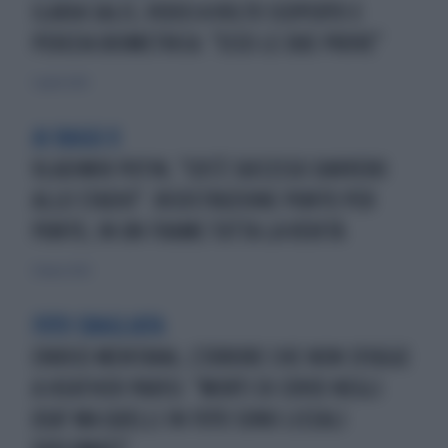
ILARIA SALIS, VIDEO A VOLTO SCOPERTO E
PERIZIA BIOMETRICA: "ECCO LE DUE PROVE"
5 aprile 2024
AI RAGGI X
VLADIMIR PUTIN, "COS'È SUCCESSO DAVVERO
ALLO STADIO". RICOSTRUZIONE PUNTO PER
PUNTO, IN UN FRAME TUTTA LA VERITÀ
21 marzo 2022
FOTO SBAGLIATA
ENRICO MENTANA, L'ERRORE CHE NON SFUGGE
A HEATHER PARISI: "MORTI DI COVID NEGLI
USA? MA QUELLI IN FOTO SONO LICEALI