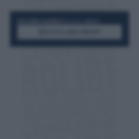
RESTA SEMPRE AGGIORNATO
UNISCITI ALLA COMMUNITY
ACCEDI AL CANALE WHATSAPP