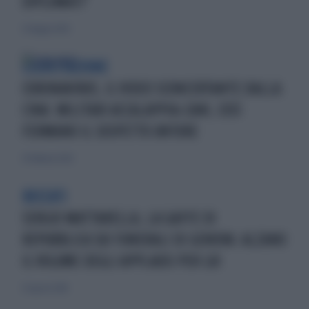
DIPLOMATI"
23 maggio 2020
ESERCITAZIONE
CORONAVIRUS, IL VIDEO SCONCERTANTE DALLA
CINA: MILITARI ACCALAPPIA-CANI, COSÌ
FERMANO IL SOSPETTO UNTORE
25 febbraio 2020
BECCATI
SERGIO MATTARELLA, LA GAFFE DI
REPUBBLICA SUI FUNERALI DI GENOVA: ALZANO
IL VOLUME DEGLI APPLAUSI PER LUI
25 agosto 2018