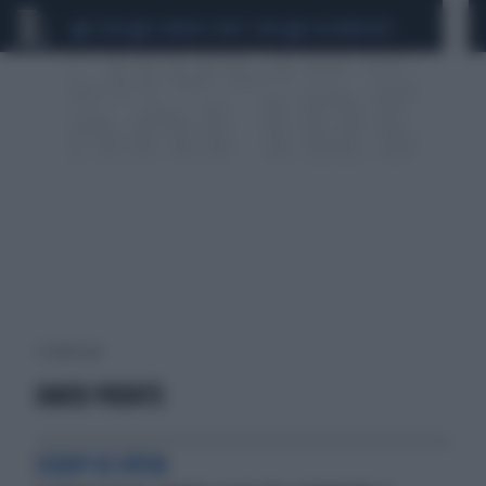
CEUTA
SCANDALO CONTE-COVID
CALCIOMERCATO
7 risultati per:
DAVID PUENTE
SCOOP DI OPEN