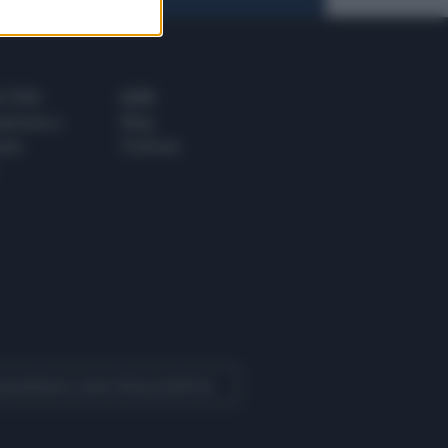
 E TECH
ALTRO
tazione e
Blog
ere
Podcast
 Quotidiano come fonte preferita