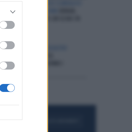
SERVIZIO PUBBLICO SCANDALOSO
U
A 2 MESI DALLE URNE
BENIGNI,
CAV
MONOLOGO ANTI-CAV SU RAI 1 IN
PRIMA SERATA
A UN ANNO DAL DISASTRO
ORE
NAUFRAGIO, POCA
CONCORDIAINCOLPANO I
PASSEGGERI
FOGLIA IL GIORNALE
ACQUISTA ABBONAMENTO