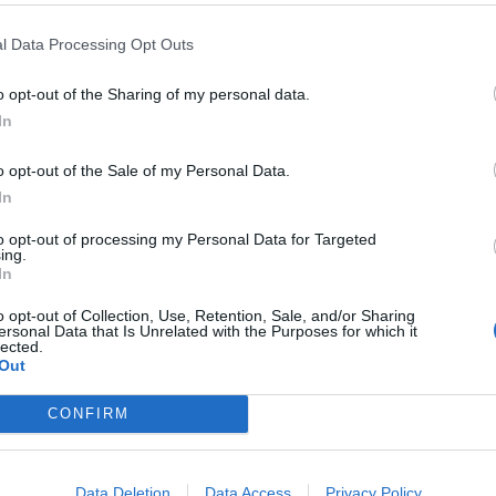
 PIERO
CHE TRISTEZZA LA
SELVAGGIA
NIENTE FINE DEL
ABOLA DI ALEX, IGNORATO DAL
MONDO SENZA SAPERE TUTTO S
l Data Processing Opt Outs
CIO CHE CONTA
FICO, BALOTELLI E IL FLIRT DEL 
o opt-out of the Sharing of my personal data.
In
o opt-out of the Sale of my Personal Data.
ONTECITORIO
L'ULTIMA
COREA DEL NORD
RODMAN,
In
VOCAZIONE DEI
UBRIACO, CANTA PER IL DITTAT
ICALI:SEMINANO CANNABIS
KIM
to opt-out of processing my Personal Data for Targeted
ing.
A CAMERA
In
o opt-out of Collection, Use, Retention, Sale, and/or Sharing
ersonal Data that Is Unrelated with the Purposes for which it
1
2
3
4
5
lected.
Out
CONFIRM
 SUPER VANTAGGI
S
e le edizioni locali, ricevere a casa il giornale cartaceo
Data Deletion
Data Access
Privacy Policy