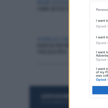
MUGHINI SALUTA ALEX
DEL PIERO,
DEL
L'UOMO CHE VISSE TRE VOLTE
PAR
Persona
CAL
I want t
Opted 
I want t
GOVERNO ALLO SBANDO
ALTRA
A M
Opted 
BOIATA DEL PROF MONTI:CONGELA
PRO
I TAGLI ALLA SPESA
RAD
I want 
Advertis
ALL
Opted 
I want t
of my P
was col
Opted 
ACQUISTA UN ABBONAMENTO
OTTIENI DEI
Potrai sfogliare la rivista online, leggere tutt