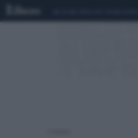
CEUTA
SCANDALO CONTE-COVID
CALCIOMER
72 risultati per: