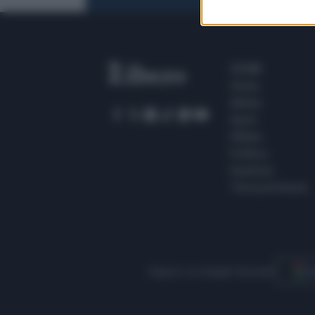
SEZIONI
Home
Meteo
Sport
Milano
Politica
Giustizia
Terra promessa
Seguici su Google Discover
S