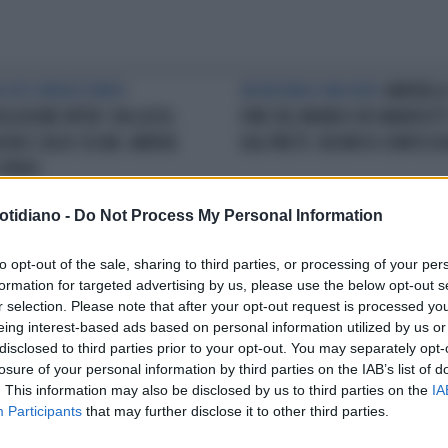
CATO NERAZZURRO
INCREDIBILE MA VERO
ARRIVA L
OLUZIONE INTER: VIA LUCIO,
FINE DEL MONDO DEI MAYATUTT
CON E JULIO CESAR. ARRIVA
DAL PRETE: BOOM DI CONFESSI
 PIERO
otidiano -
Do Not Process My Personal Information
IVEDERCI ITALIA
DEL PIERO
SILVIO
ECCO IL CURRICULUM DEL
to opt-out of the sale, sharing to third parties, or processing of your per
MA COL SIDNEY: "E' LA SCELTA
'77 SCRITTO IN TERZA PERSONA:
formation for targeted advertising by us, please use the below opt-out s
LIORE". SICURI?
"GENIO DELL'EDILIZIA E GRANDE
r selection. Please note that after your opt-out request is processed y
CALCIATORE"
eing interest-based ads based on personal information utilized by us or
disclosed to third parties prior to your opt-out. You may separately opt-
losure of your personal information by third parties on the IAB’s list of
LA COMMUNITY
. This information may also be disclosed by us to third parties on the
IA
Participants
that may further disclose it to other third parties.