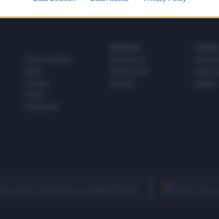
SPETTACOLI
SCIENZA
Rissa Politica
Spettacoli
Alimen
Italia
Televisione
beness
Europa
Gossip
Salute
Esteri
Economia
egui Libero Quotidiano su Google Discover
Scegli Libero