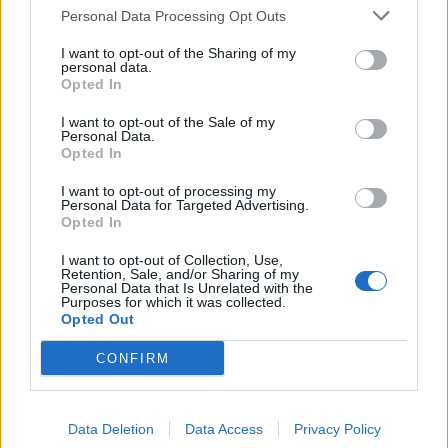
SEZIONI
Personal Data Processing Opt Outs
I want to opt-out of the Sharing of my
SPETTACOLI
personal data.
Opted In
SCIENZA E TECH
I want to opt-out of the Sale of my
Personal Data.
Opted In
ALTRO
I want to opt-out of processing my
Personal Data for Targeted Advertising.
Opted In
I want to opt-out of Collection, Use,
Retention, Sale, and/or Sharing of my
Personal Data that Is Unrelated with the
Purposes for which it was collected.
Libero Shopping
Contatti
Pubblicità
Cookie policy
Privacy policy
Opted Out
Condizioni generali
Modello 231
Assistenza
Preferenze Privacy
CONFIRM
Editoriale Libero S.r.l. - Sede Legale: Via dell’Aprica 18, 20158 Milano -
Registro Imprese di Milano Monza Brianza Lodi: C.F. e P.IVA 06823221004 -
R.E.A. Milano n. 1690166 Cap. Soc. € 400.000,00 i.v.
Tutti i diritti riservati - ISSN (sito web): 2531-6370
Data Deletion
Data Access
Privacy Policy