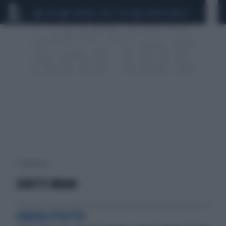
CEUTA
SCANDALO CONTE-COVID
SIGFRIDO RANUCCI
11 risultati per:
DIRITTI UMANI
GRAZIA D'EGITTO