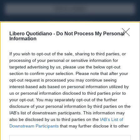
SFOGLIA IL GIORNALE
ACQUISTA ABBONAMENTO
Libero Quotidiano -
Do Not Process My Personal
Information
If you wish to opt-out of the sale, sharing to third parties, or
processing of your personal or sensitive information for
targeted advertising by us, please use the below opt-out
section to confirm your selection. Please note that after your
opt-out request is processed you may continue seeing
interest-based ads based on personal information utilized by
us or personal information disclosed to third parties prior to
your opt-out. You may separately opt-out of the further
Seguici su Google Discover
disclosure of your personal information by third parties on the
IAB’s list of downstream participants. This information may
Segui Libero Quotidiano su Google Discover
also be disclosed by us to third parties on the
IAB’s List of
Scegli Libero Quotidiano come fonte preferita
Downstream Participants
that may further disclose it to other
third parties.