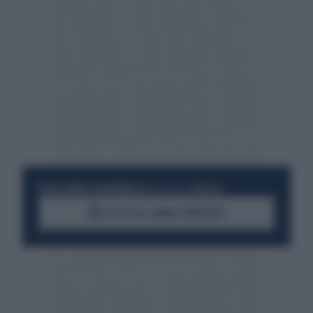
RESTA SEMPRE AGGIORNATO
UNISCITI ALLA COMMUNITY
ACCEDI AL CANALE WHATSAPP