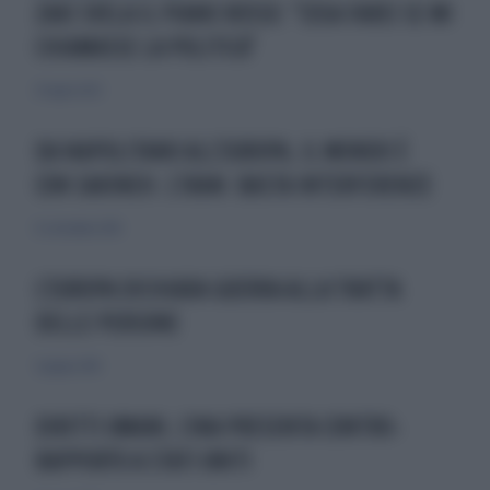
ZAKI SVELA IL PIANO ROSSO: "COSA FAREI SE MI
CHIAMASSE LA POLITICA"
25 luglio 2023
DA NAPOLITANO ALL'EUROPA, IL MONDO È
CON SAKINEH. L'IRAN: BASTA INTERFERENZE
12 settembre 2010
L'EUROPA DICHIARA GUERRA ALLA TRATTA
DELLE PERSONE
5 giugno 2010
DIRITTI UMANI, CINA PRESENTA CONTRO-
RAPPORTO A STATI UNITI