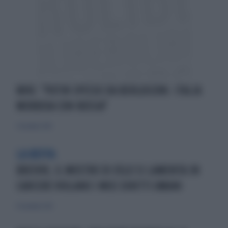
WIKI: "PUTIN SPESSO DA BERLUSCONI. ITALIA
MORBIDA CON RUSSIA"
5 dicembre 2010
LA BEFFA
BREIVIK, IL MOSTRO DI OSLO SI LAMENTA:IN
CARCERE VIOLANO I MIEI DIRITTI UMANI
11 novembre 2012