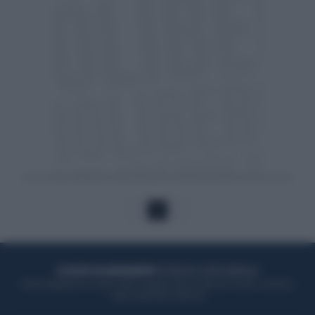
1
ACQUISTA UN ABBONAMENTO
OTTIENI DEI SUPER VANTAGGI
Potrai sfogliare la rivista online, leggere tutte le edizioni locali, ricevere a
casa il giornale cartaceo