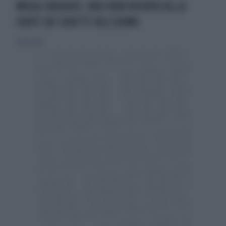
MOGGI RADIATO, ORA FARÀ RICORSO ALLA
CORTE DEI DIRITTI DELL'UOMO
7 aprile 2012