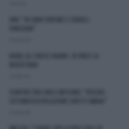
13 marzo 2010
ONU: "IN IRAN TORTURE E CRUDELI
PUNIZIONI"
21 novembre 2010
NOBEL AL CINESE XIAOBO: 20 PAESI LO
BOICOTTANO
12 dicembre 2010
SCONTRO TRA CINA E VATICANO: "VESCOVI,
SISTEMATICA VIOLAZIONE DIRITTI UMANI"
19 dicembre 2010
WALESA: "I NOBEL PER LA PACE PER LIU