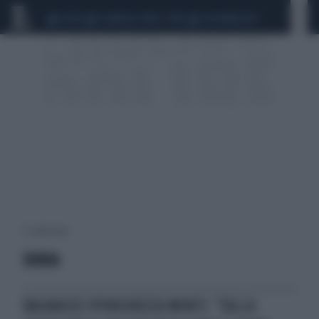
CEUTA
SCANDALO CONTE-COVID
CALCIOMERCATO
5 risultati per:
DORIA
BAGNASCO SPONSORIZZA MONTI: "SULLA