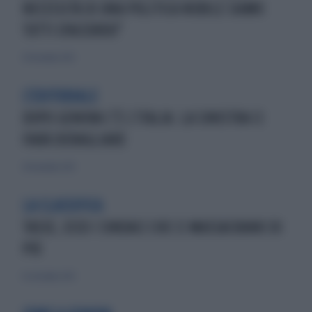
NECESSITÀ DI UNA POLITICA NOBILE SIAMO
TUTTI D'ACCORDO"
30 dicembre 2012
L'EDITORIALE
DOPO GENOVA C’È L’ITALIA: LA SINISTRA CI
FARÀ DERAGLIARE
24 novembre 2013
LA CLASSIFICA
TASSE, ECCO I SINDACI CHE CI MASSACRANO DI
PIÙ
8 settembre 2013