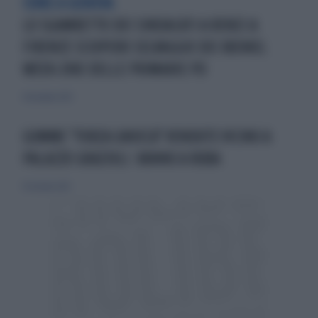
COME A GENOVA
LO SGAMBETTO DEI SINDACATI A RENZI:A
FIRENZE SCIOPERO SELVAGGIO DEI BUSNEL
WEEK-END DELLE PRIMARIE PD
8 dicembre 2013
GOMME "FORZA GNOCCA" VENDUTE VICINO A
PALAZZO GRAZIOLI. VANNO A RUBA
19 ottobre 2013