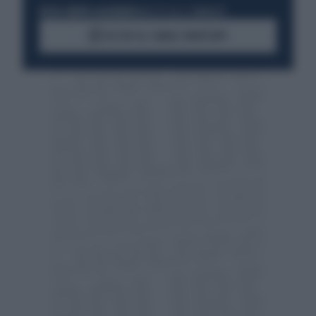
RESTA SEMPRE AGGIORNATO
UNISCITI ALLA COMMUNITY
ACCEDI AL CANALE WHATSAPP