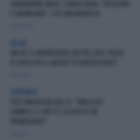
CORONAVIRUS MERS, ILARIA CAPUA: "DEIEZIONI
E DROMEDARI", L'ULTIMA MINACCIA
20 gennaio 2024
RELAX
ANCHE IL DROMEDARIO SOFFRE L'AFA: PAZZO
DI GIOIA PER IL BAGNETTO RINFRESCANTE
9 agosto 2015
L'APPUNTO
FACCI MASSACRA GRILLO: "PARLA DEI
CAMMELLI E METTE LA FOTO DI UN
DROMEDARIO"
9 giugno 2013