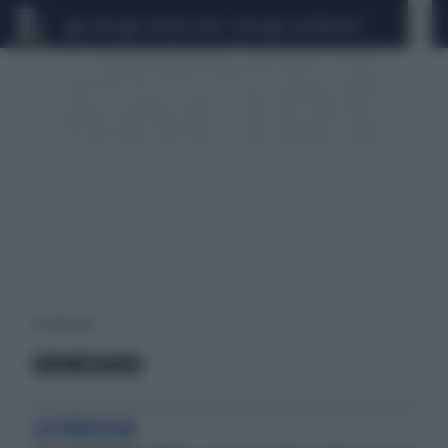
CEUTA
SCANDALO CONTE-COVID
CALCIOMERCATO
4 risultati per:
DROMEDARIO
LA VIROLOGA