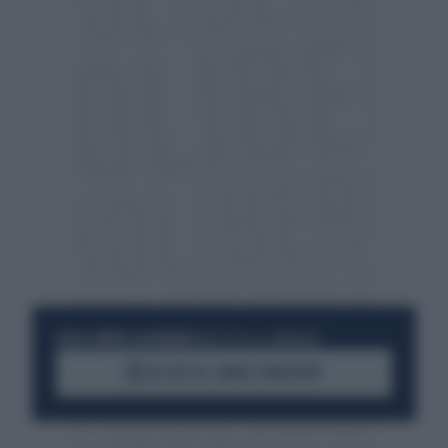
RESTA SEMPRE AGGIORNATO
UNISCITI ALLA COMMUNITY
ACCEDI AL CANALE WHATSAPP