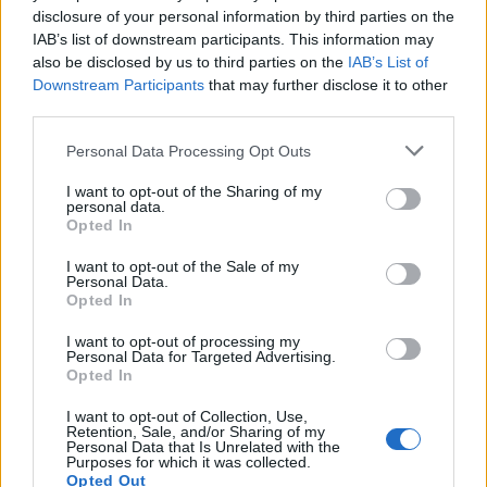
Seguici su Google Discover
disclosure of your personal information by third parties on the
IAB’s list of downstream participants. This information may
Segui Libero Quotidiano su Google Discover
also be disclosed by us to third parties on the
IAB’s List of
Scegli Libero Quotidiano come fonte preferita
Downstream Participants
that may further disclose it to other
third parties.
SEZIONI
Personal Data Processing Opt Outs
I want to opt-out of the Sharing of my
SPETTACOLI
personal data.
Opted In
SCIENZA E TECH
I want to opt-out of the Sale of my
Personal Data.
Opted In
ALTRO
I want to opt-out of processing my
Personal Data for Targeted Advertising.
Opted In
I want to opt-out of Collection, Use,
Retention, Sale, and/or Sharing of my
Personal Data that Is Unrelated with the
Purposes for which it was collected.
Libero Shopping
Contatti
Pubblicità
Cookie policy
Privacy policy
Opted Out