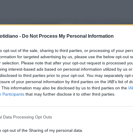
K ECONOMY
LO SHOW IPOCRITA
LITE A DIECIMILA METRI
VITTORI
CELENTANO:PONTIFICA CONTRO
SGARBI FURIOSO CON LA
otidiano -
Do Not Process My Personal Information
POVERTÀDA UN PALCO COSTATO
COMPAGNIA AEREA SVIZZERA:
IONI
SPEDITO NEL BAGNO DELLA
to opt-out of the sale, sharing to third parties, or processing of your per
formation for targeted advertising by us, please use the below opt-out s
CLASSE ESCONOMICA
r selection. Please note that after your opt-out request is processed y
eing interest-based ads based on personal information utilized by us or
disclosed to third parties prior to your opt-out. You may separately opt-
losure of your personal information by third parties on the IAB’s list of
. This information may also be disclosed by us to third parties on the
IA
Participants
that may further disclose it to other third parties.
l Data Processing Opt Outs
o opt-out of the Sharing of my personal data.
LA COMMUNITY