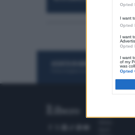
Opted 
I want t
Opted 
I want 
Advertis
Opted 
I want t
of my P
ACQUISTA UN ABBONAMENTO
OTTIENI DEI
was col
Potrai sfogliare la rivista online, leggere tutt
Opted 
SEZIONI
Home
Meteo
Sport