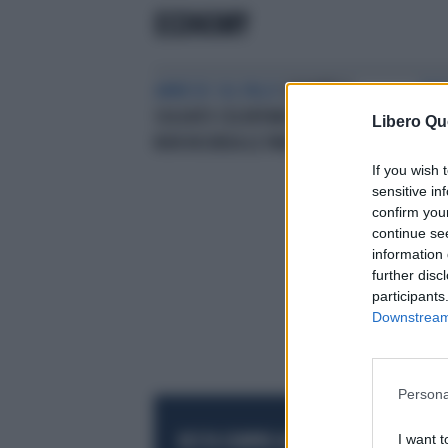
ECONOMY
AMNESIE SUL PALCO
SALVATE IL
ROC
SOLDATO CELENTANO:CANTA, MA
DI 
Libero Qu
NON RICORDA LE PAROLE
LA 
MIL
If you wish 
sensitive in
confirm you
continue se
information 
further disc
participants
Downstream 
Persona
I want t
RESTA SEMPRE AGGIORNATO
UNISCITI AL