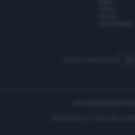
Milano
Politica
Giustizia
Terra promessa
Seguici su Google Discover
S
Libero Shopping
Contatti
Pubbl
Editoriale Libero S.r.l. - Sede Legale: Via d