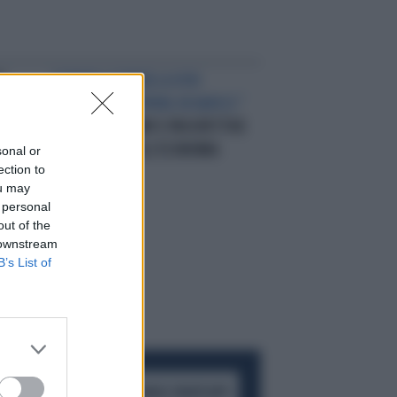
O
DOMANI SI TERRÀ LA XVIII
EDIZIONE DI “SPRING IN NAPLES”
DIGITAL ECONOMY E PROSPETTIVE
DI SVILUPPO DELL’ECONOMIA
sonal or
ection to
MONDIALE
ou may
 personal
out of the
 downstream
B’s List of
ACCEDI AL CANALE WHATSAPP