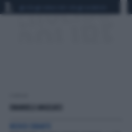
CEUTA
SCANDALO CONTE-COVID
CALCIOMERCATO
2 risultati per:
EMANUELE ANGELUCCI
MEDICO CURANTE