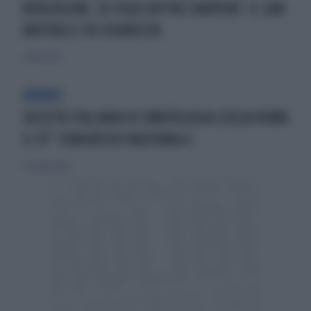
BERLUSCONI, DI COSA SOFFRE DAVVERO: IL SAN
RAFFAELE FA CHIAREZZA
7 aprile 2023
EVENTI
SOCIETÀ ITALIANA DI EMATOLOGIA (SIE)A ROMA
IL 47° CONGRESSO NAZIONALE
13 ottobre 2019