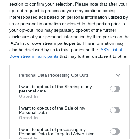
section to confirm your selection. Please note that after your
opt-out request is processed you may continue seeing
interest-based ads based on personal information utilized by
us or personal information disclosed to third parties prior to
your opt-out. You may separately opt-out of the further
Seguici su Google Discover
disclosure of your personal information by third parties on the
IAB’s list of downstream participants. This information may
Segui Libero Quotidiano su Google Discover
also be disclosed by us to third parties on the
IAB’s List of
Scegli Libero Quotidiano come fonte preferita
Downstream Participants
that may further disclose it to other
third parties.
SEZIONI
Personal Data Processing Opt Outs
I want to opt-out of the Sharing of my
SPETTACOLI
personal data.
Opted In
SCIENZA E TECH
I want to opt-out of the Sale of my
Personal Data.
Opted In
ALTRO
I want to opt-out of processing my
Personal Data for Targeted Advertising.