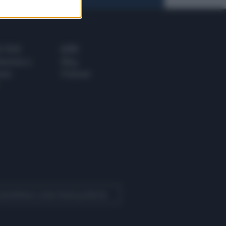
 E TECH
ALTRO
tazione e
Blog
ere
Podcast
 Quotidiano come fonte preferita