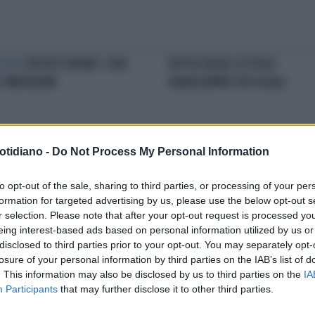
LEGGE
VIETATO RIFARE I SENI
BOTOX REALE LETIZIA E
E MINORENNI
RANIASEMPRE PIÙ UGUALI
otidiano -
Do Not Process My Personal Information
to opt-out of the sale, sharing to third parties, or processing of your per
CONFRONTO
LA
IL RITOCCO
IL PADRE È CHIRURG
formation for targeted advertising by us, please use the below opt-out s
SFORMAZIONE DI ALESSIA
PLASTICO E LE FIGLIE NE
r selection. Please note that after your opt-out request is processed y
IANI: CON E SENZA TRUCCO
APPROFITTANO
eing interest-based ads based on personal information utilized by us or
disclosed to third parties prior to your opt-out. You may separately opt-
losure of your personal information by third parties on the IAB’s list of
. This information may also be disclosed by us to third parties on the
IA
Participants
that may further disclose it to other third parties.
LA COMMUNITY