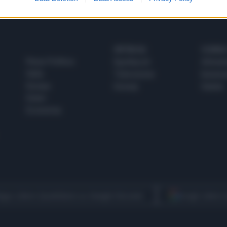
SPETTACOLI
SCIENZA
Rissa Politica
Spettacoli
Alimen
Italia
Televisione
beness
Europa
Gossip
Salute
Esteri
Economia
egui Libero Quotidiano su Google Discover
Scegli Libero