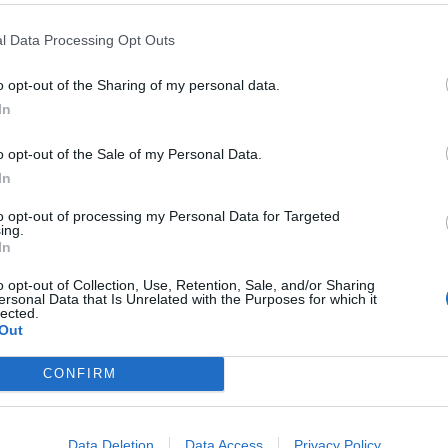
l Data Processing Opt Outs
CAVALLINO RAMPANTE
FERRARI,
o opt-out of the Sharing of my personal data.
SENTATA LA NUOVA F-14
In
o opt-out of the Sale of my Personal Data.
In
to opt-out of processing my Personal Data for Targeted
ing.
In
o opt-out of Collection, Use, Retention, Sale, and/or Sharing
ersonal Data that Is Unrelated with the Purposes for which it
1
lected.
Out
CONFIRM
 SUPER VANTAGGI
S
e le edizioni locali, ricevere a casa il giornale cartaceo
Data Deletion
Data Access
Privacy Policy