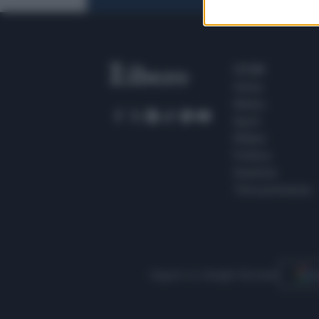
SEZIONI
Home
Meteo
Sport
Milano
Politica
Giustizia
Terra promessa
Seguici su Google Discover
S